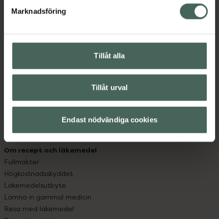
med oss.
Marknadsföring
Kundservice
Kontakta oss
Vanliga frågor
Tillåt alla
Hitta apotek
Handla tryggt
Leverans, betalning och retur
Tillåt urval
Kundklubb
Sajtens tillgänglighet
Endast nödvändiga cookies
App
Köpvillkor
Om recept och läkemedel
Fullmakter
Högkostnadsskyddet
Läkemedelsutbyte
Lämna in gammal medicin
Resa med läkemedel