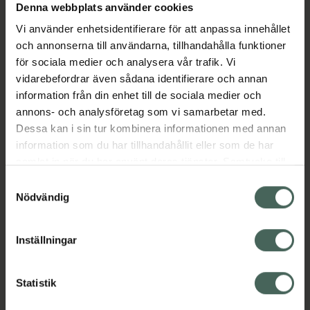
Denna webbplats använder cookies
Aktuella erbjudanden
Vi använder enhetsidentifierare för att anpassa innehållet
och annonserna till användarna, tillhandahålla funktioner
Beskrivning
Dölj
för sociala medier och analysera vår trafik. Vi
vidarebefordrar även sådana identifierare och annan
Jämförpris
10,59 kr
/
st
information från din enhet till de sociala medier och
annons- och analysföretag som vi samarbetar med.
Kategorier:
Dessa kan i sin tur kombinera informationen med annan
information som du har tillhandahållit eller som de har
samlat in när du har använt deras tjänster. Samtycke till
cookies är frivilligt och du kan när som helst ändra eller
Samtyckesval
återkalla ditt samtycke via webbplatsens
Nödvändig
cookieinställningar. Ett återkallat samtycke påverkar inte
lagligheten av behandling som skett innan återkallelsen.
Inställningar
Kronans Apotek finns här för dig. Du hittar oss från Skåne i
syd till Lappland i norr, och online i mobilen och på
datorn. Oavsett vem du är så är det vårt uppdrag att
Statistik
hjälpa just dig att må lite bättre. Välkommen att prata