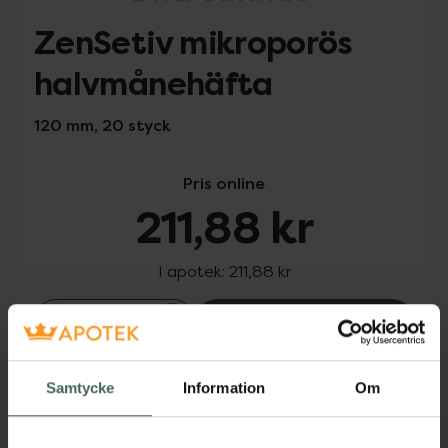
ZenSetiv mikroporös
halvmånehäfta
120 mm, 20 styck
Pris online
211,88 kr
I apotek:
211,88 kr
ZenSetiv mikrop
Köp
Snabba leveranser
Samtycke
Information
Om
Finns i webblager