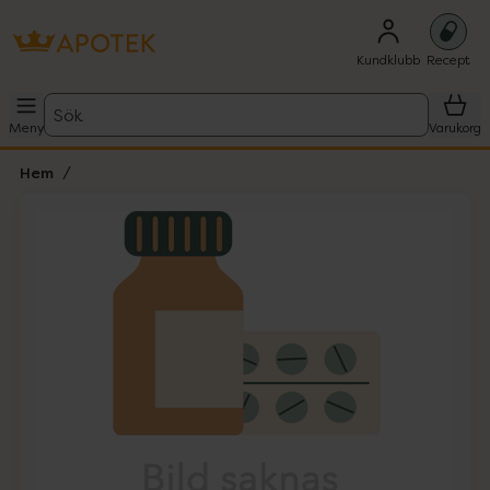
Kundklubb
Recept
Sök
Meny
Varukorg
Hem
Hoppa över Lista
Lista: . Innehåller 1 objekt.