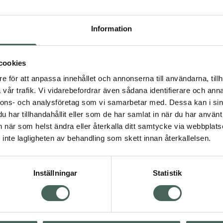
Högkostna
560
Information
Dölj
cookies
I a
e för att anpassa innehållet och annonserna till användarna, tillh
Kö
vår trafik. Vi vidarebefordrar även sådana identifierare och anna
nnons- och analysföretag som vi samarbetar med. Dessa kan i sin
har tillhandahållit eller som de har samlat in när du har använt 
an när som helst ändra eller återkalla ditt samtycke via webbplats
Aktuella erbjudanden
inte lagligheten av behandling som skett innan återkallelsen.
Inställningar
Statistik
Kundservice
Om re
ån Skåne i syd
Kontakta oss
Fullma
atorn.
Vanliga frågor
Högkos
lpa just dig
Hitta apotek
Läkem