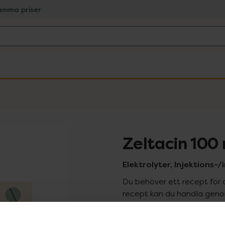
amma priser
Zeltacin 100
Elektrolyter, Injektions-/i
Du behöver ett recept för 
recept kan du handla genom
Pr