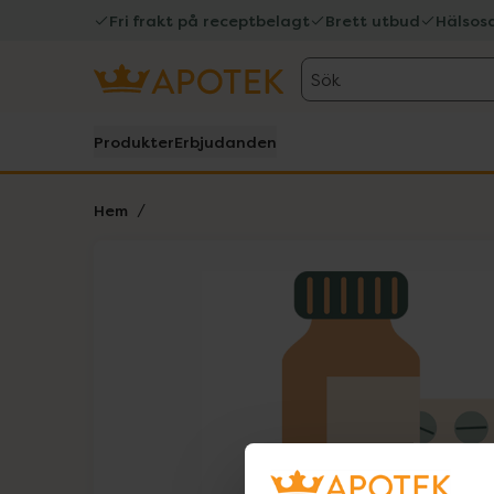
Fri frakt på receptbelagt
Brett utbud
Hälsos
Sök
Produkter
Erbjudanden
Hem
Hoppa över Lista
Lista: . Innehåller 1 objekt.