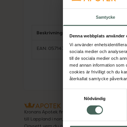
Samtycke
Beskrivning
Denna webbplats använder 
Vi använder enhetsidentifierar
EAN:
05714764112804
sociala medier och analysera 
till de sociala medier och a
med annan information som du 
cookies är frivilligt och du k
återkallat samtycke påverkar 
Samtyckesval
Nödvändig
Kronans Apotek finns här för dig. Du hittar oss fr
till Lappland i norr, och online i mobilen och på d
Oavsett vem du är så är det vårt uppdrag att hjä