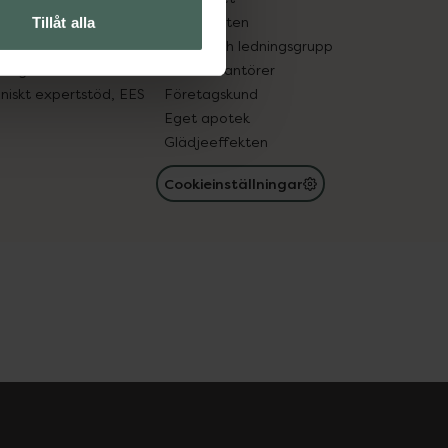
in gammal medicin
Samarbeten
Tillåt alla
med läkemedel
Ägare och ledningsgrupp
registret
För leverantörer
oniskt expertstöd, EES
Företagskund
Eget apotek
Glädjeeffekten
Cookieinställningar