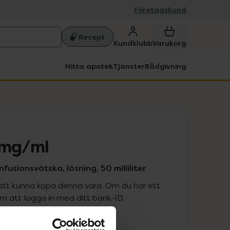
Företagskund
Recept
Kundklubb
Varukorg
Hitta apotek
Tjänster
Rådgivning
 mg/ml
nfusionsvätska, lösning, 50 milliliter
att kunna köpa denna vara. Om du har ett
 att logga in med ditt bank-ID.
is med recept