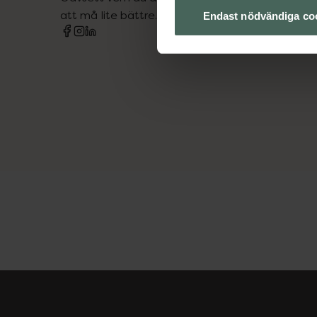
att må lite bättre. Välkommen att prata med os
Endast nödvändiga co