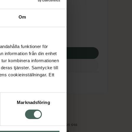
dsskyddet gäller inte
,75 kr
Om
potek:
560,75 kr
andahålla funktioner för
p via ditt recept
n information från din enhet
 tur kombinera informationen
deras tjänster. Samtycke till
ens cookieinställningar. Ett
Marknadsföring
cept och läkemedel
Om oss
kter
Pressrum
tnadsskyddet
Jobba hos oss
edelsutbyte
Hållbarhet