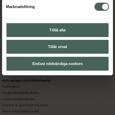
med oss.
Marknadsföring
Kundservice
Kontakta oss
Vanliga frågor
Tillåt alla
Hitta apotek
Handla tryggt
Leverans, betalning och retur
Tillåt urval
Kundklubb
Sajtens tillgänglighet
Endast nödvändiga cookies
App
Köpvillkor
Om recept och läkemedel
Fullmakter
Högkostnadsskyddet
Läkemedelsutbyte
Lämna in gammal medicin
Resa med läkemedel