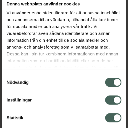
Denna webbplats använder cookies
Aktuella erbjudanden
Vi använder enhetsidentifierare för att anpassa innehållet
och annonserna till användarna, tillhandahålla funktioner
Beskrivning
Dölj
för sociala medier och analysera vår trafik. Vi
vidarebefordrar även sådana identifierare och annan
information från din enhet till de sociala medier och
Läs alltid bipacksedeln innan
annons- och analysföretag som vi samarbetar med.
användning.
Dessa kan i sin tur kombinera informationen med annan
EAN:
05712440015869
information som du har tillhandahållit eller som de har
samlat in när du har använt deras tjänster. Samtycke till
cookies är frivilligt och du kan när som helst ändra eller
Samtyckesval
återkalla ditt samtycke via webbplatsens
Nödvändig
cookieinställningar. Ett återkallat samtycke påverkar inte
lagligheten av behandling som skett innan återkallelsen.
Inställningar
Kronans Apotek finns här för dig. Du hittar oss från Skåne i
syd till Lappland i norr, och online i mobilen och på
datorn. Oavsett vem du är så är det vårt uppdrag att
Statistik
hjälpa just dig att må lite bättre. Välkommen att prata