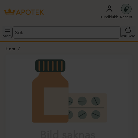
Kundklubb
Recept
Sök
Meny
Varukorg
Hem
Hoppa över Lista
Lista: . Innehåller 1 objekt.