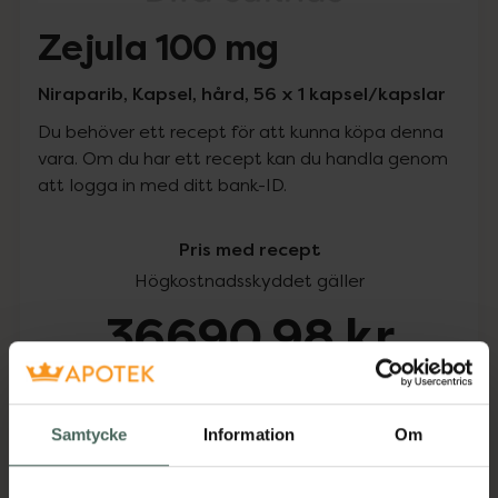
Zejula 100 mg
Niraparib, Kapsel, hård, 56 x 1 kapsel/kapslar
Du behöver ett recept för att kunna köpa denna
vara. Om du har ett recept kan du handla genom
att logga in med ditt bank-ID.
Pris med recept
Högkostnadsskyddet gäller
36690,98 kr
I apotek:
36690,98 kr
Samtycke
Information
Om
Köp via ditt recept