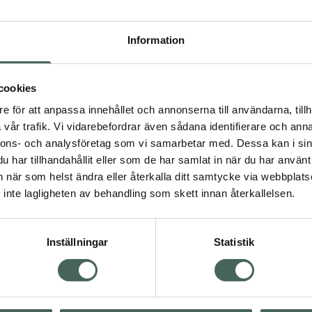
Högkos
159
Information
Dölj
cookies
I a
e för att anpassa innehållet och annonserna till användarna, tillh
Kö
vår trafik. Vi vidarebefordrar även sådana identifierare och anna
nnons- och analysföretag som vi samarbetar med. Dessa kan i sin
har tillhandahållit eller som de har samlat in när du har använt 
an när som helst ändra eller återkalla ditt samtycke via webbplats
Aktuella erbjudanden
inte lagligheten av behandling som skett innan återkallelsen.
Inställningar
Statistik
Kundservice
Om re
ån Skåne i syd
Kontakta oss
Fullma
atorn.
Vanliga frågor
Högkos
lpa just dig
Hitta apotek
Läkem