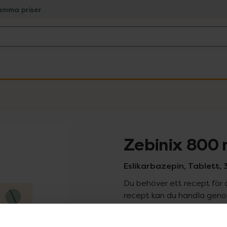
amma priser
Zebinix 800
Eslikarbazepin, Tablett, 
Du behöver ett recept för 
recept kan du handla genom
Pr