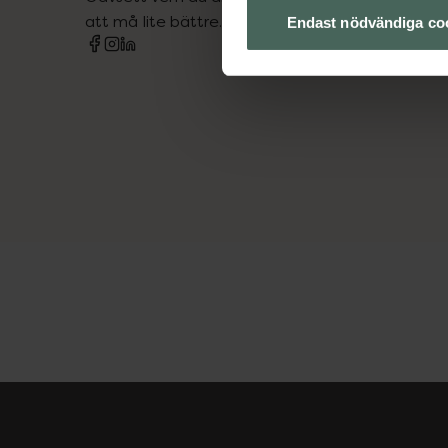
att må lite bättre. Välkommen att prata med os
Endast nödvändiga co