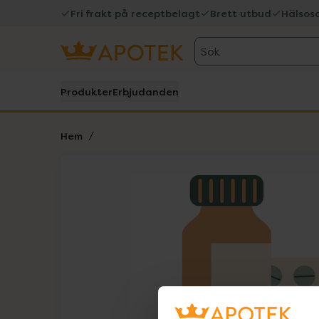
Fri frakt på receptbelagt
Brett utbud
Hälsos
Sök
Produkter
Erbjudanden
Hem
Hoppa över Lista
Lista: . Innehåller 1 objekt.