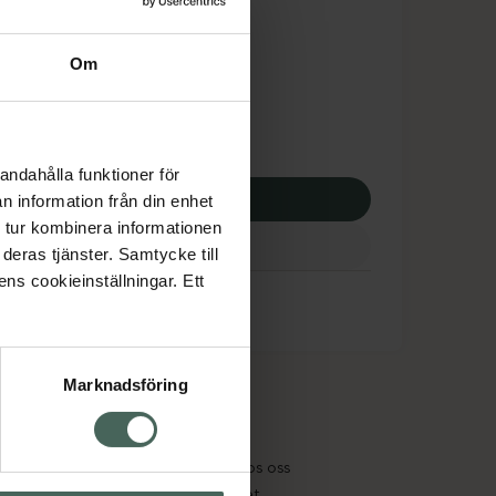
tnadsskyddet gäller
2,58 kr
Om
potek:
1592,58 kr
andahålla funktioner för
p via ditt recept
n information från din enhet
 tur kombinera informationen
deras tjänster. Samtycke till
ens cookieinställningar. Ett
Marknadsföring
cept och läkemedel
Om oss
kter
Pressrum
tnadsskyddet
Jobba hos oss
edelsutbyte
Hållbarhet