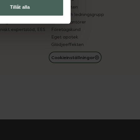
in gammal medicin
Samarbeten
Tillåt alla
med läkemedel
Ägare och ledningsgrupp
registret
För leverantörer
oniskt expertstöd, EES
Företagskund
Eget apotek
Glädjeeffekten
Cookieinställningar