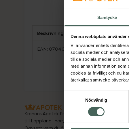
Samtycke
Beskrivning
Denna webbplats använder 
Vi använder enhetsidentifierar
EAN:
07046261531931
sociala medier och analysera 
till de sociala medier och a
med annan information som du 
cookies är frivilligt och du k
återkallat samtycke påverkar 
Samtyckesval
Nödvändig
Kronans Apotek finns här för dig. Du hittar oss fr
till Lappland i norr, och online i mobilen och på d
Oavsett vem du är så är det vårt uppdrag att hjä