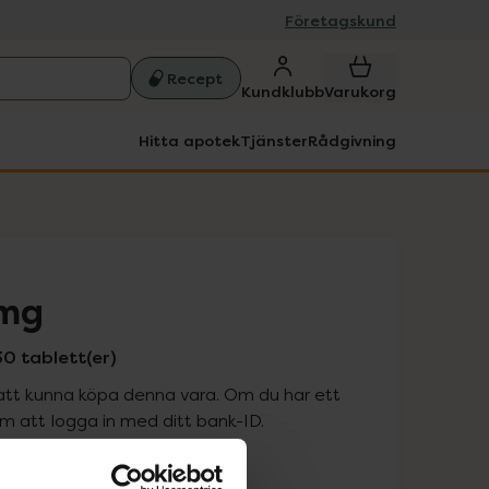
Företagskund
Recept
Kundklubb
Varukorg
Hitta apotek
Tjänster
Rådgivning
 mg
30 tablett(er)
att kunna köpa denna vara. Om du har ett
 att logga in med ditt bank-ID.
is med recept