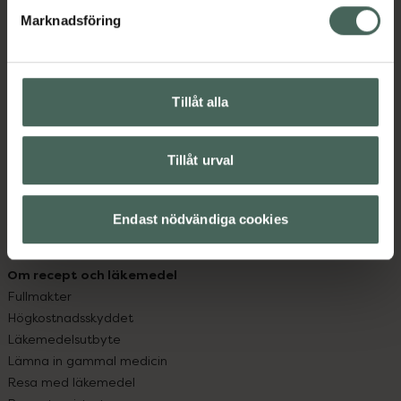
med oss.
Marknadsföring
Kundservice
Kontakta oss
Vanliga frågor
Tillåt alla
Hitta apotek
Handla tryggt
Leverans, betalning och retur
Tillåt urval
Kundklubb
Sajtens tillgänglighet
Endast nödvändiga cookies
App
Köpvillkor
Om recept och läkemedel
Fullmakter
Högkostnadsskyddet
Läkemedelsutbyte
Lämna in gammal medicin
Resa med läkemedel