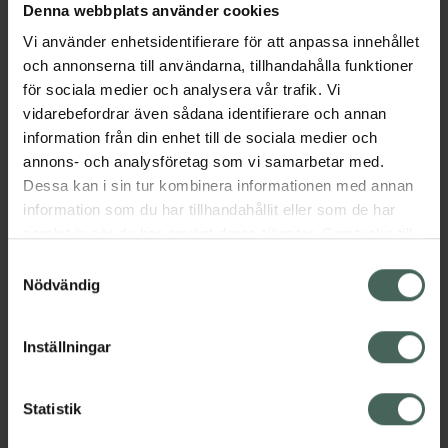
Denna webbplats använder cookies
Aktuella erbjudanden
Vi använder enhetsidentifierare för att anpassa innehållet
och annonserna till användarna, tillhandahålla funktioner
Beskrivning
Dölj
för sociala medier och analysera vår trafik. Vi
vidarebefordrar även sådana identifierare och annan
information från din enhet till de sociala medier och
EAN:
03838989767761
annons- och analysföretag som vi samarbetar med.
Dessa kan i sin tur kombinera informationen med annan
information som du har tillhandahållit eller som de har
Bipacksedel från FASS
Visa
samlat in när du har använt deras tjänster. Samtycke till
cookies är frivilligt och du kan när som helst ändra eller
Samtyckesval
återkalla ditt samtycke via webbplatsens
Nödvändig
cookieinställningar. Ett återkallat samtycke påverkar inte
lagligheten av behandling som skett innan återkallelsen.
Inställningar
Kronans Apotek finns här för dig. Du hittar oss från Skåne i
syd till Lappland i norr, och online i mobilen och på
datorn. Oavsett vem du är så är det vårt uppdrag att
Statistik
hjälpa just dig att må lite bättre. Välkommen att prata