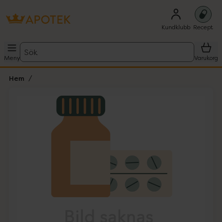
Kundklubb
Recept
Sök
Meny
Varukorg
Hem
Hoppa över Lista
Lista: . Innehåller 1 objekt.