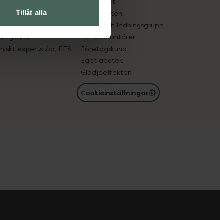
edelsutbyte
Hållbarhet
Tillåt alla
in gammal medicin
Samarbeten
med läkemedel
Ägare och ledningsgrupp
registret
För leverantörer
oniskt expertstöd, EES
Företagskund
Eget apotek
Glädjeeffekten
Cookieinställningar