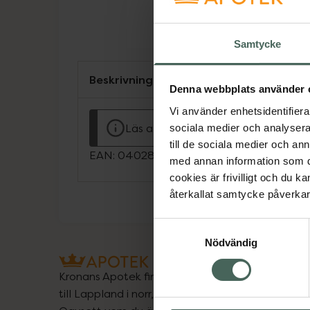
Samtycke
Beskrivning
Denna webbplats använder 
Vi använder enhetsidentifierar
Läs alltid bipacksedeln innan använ
sociala medier och analysera 
till de sociala medier och a
EAN:
04028691567950
med annan information som du 
cookies är frivilligt och du k
återkallat samtycke påverkar 
Samtyckesval
Nödvändig
Kronans Apotek finns här för dig. Du hittar oss fr
till Lappland i norr, och online i mobilen och på d