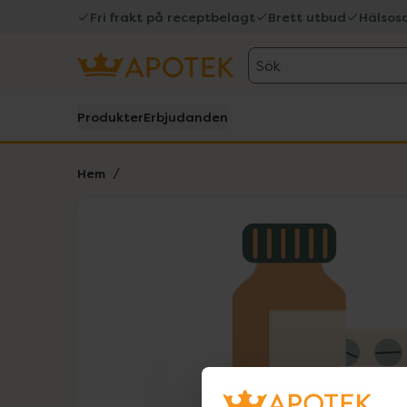
Fri frakt på receptbelagt
Brett utbud
Hälsos
Sök
Produkter
Erbjudanden
Hem
Hoppa över Lista
Lista: . Innehåller 1 objekt.