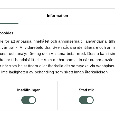
Högkostna
710
Information
Dölj
cookies
I 
e för att anpassa innehållet och annonserna till användarna, tillh
Kö
dning.
vår trafik. Vi vidarebefordrar även sådana identifierare och anna
nnons- och analysföretag som vi samarbetar med. Dessa kan i sin
har tillhandahållit eller som de har samlat in när du har använt 
Aktuella erbjudanden
an när som helst ändra eller återkalla ditt samtycke via webbplats
inte lagligheten av behandling som skett innan återkallelsen.
Inställningar
Statistik
Kundservice
Om re
ån Skåne i syd
Kontakta oss
Fullma
atorn.
Vanliga frågor
Högkos