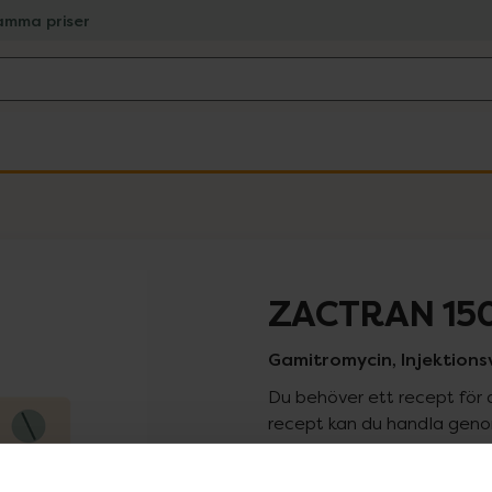
amma priser
ZACTRAN 15
Gamitromycin, Injektionsvä
Du behöver ett recept för 
recept kan du handla genom
Pr