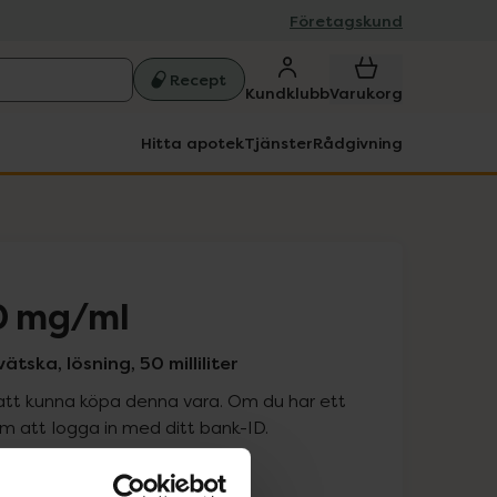
Företagskund
Recept
Kundklubb
Varukorg
Hitta apotek
Tjänster
Rådgivning
0 mg/ml
tska, lösning, 50 milliliter
att kunna köpa denna vara. Om du har ett
 att logga in med ditt bank-ID.
is med recept