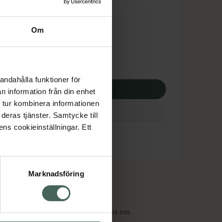
dsskyddet gäller inte
,77 kr
Om
apotek:
710,77 kr
andahålla funktioner för
p via ditt recept
n information från din enhet
 tur kombinera informationen
deras tjänster. Samtycke till
ens cookieinställningar. Ett
Marknadsföring
cept och läkemedel
Om oss
kter
Pressrum
tnadsskyddet
Jobba hos oss