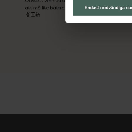
Oavsett vem du är så är det vårt uppdrag att hjä
att må lite bättre. Välkommen att prata med os
Endast nödvändiga co