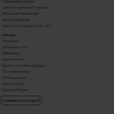
Läkemedelsutbyte
Lämna in gammal medicin
Resa med läkemedel
Receptregistret
Elektroniskt expertstöd, EES
Om oss
Pressrum
Jobba hos oss
Hållbarhet
Samarbeten
Ägare och ledningsgrupp
För leverantörer
Företagskund
Eget apotek
Glädjeeffekten
Cookieinställningar