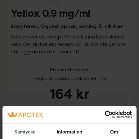
Yellox 0,9 mg/ml
Bromfenak, Ögondroppar, lösning, 5 milliliter
Du behöver ett recept för att kunna köpa denna
vara. Om du har ett recept kan du handla genom
att logga in med ditt bank-ID.
Pris med recept
Högkostnadsskyddet gäller inte
164 kr
I apotek:
164 kr
Köp via ditt recept
Samtycke
Information
Om