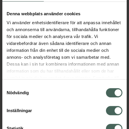
Aktuella erbjudanden
Denna webbplats använder cookies
Vi använder enhetsidentifierare för att anpassa innehållet
Beskrivning
Dölj
och annonserna till användarna, tillhandahålla funktioner
för sociala medier och analysera vår trafik. Vi
vidarebefordrar även sådana identifierare och annan
Läs alltid bipacksedeln innan
information från din enhet till de sociala medier och
användning.
annons- och analysföretag som vi samarbetar med.
EAN:
03830044945480
Dessa kan i sin tur kombinera informationen med annan
information som du har tillhandahållit eller som de har
samlat in när du har använt deras tjänster. Samtycke till
Bipacksedel från FASS
Visa
cookies är frivilligt och du kan när som helst ändra eller
Samtyckesval
återkalla ditt samtycke via webbplatsens
Nödvändig
cookieinställningar. Ett återkallat samtycke påverkar inte
lagligheten av behandling som skett innan återkallelsen.
Inställningar
Kronans Apotek finns här för dig. Du hittar oss från Skåne i
Statistik