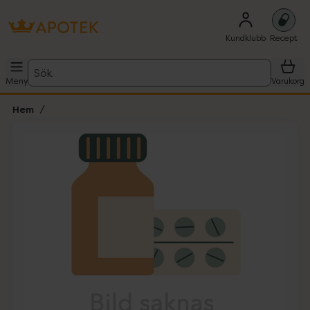
Kundklubb
Recept
Sök
Meny
Varukorg
Hem
Hoppa över Lista
Lista: . Innehåller 1 objekt.