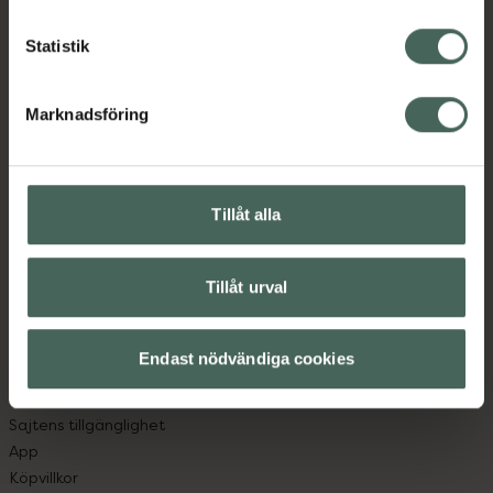
Statistik
Kronans Apotek finns här för dig. Du hittar oss från Skåne i
syd till Lappland i norr, och online i mobilen och på
Marknadsföring
datorn. Oavsett vem du är så är det vårt uppdrag att
hjälpa just dig att må lite bättre. Välkommen att prata
med oss.
Tillåt alla
Kundservice
Kontakta oss
Tillåt urval
Vanliga frågor
Hitta apotek
Handla tryggt
Endast nödvändiga cookies
Leverans, betalning och retur
Kundklubb
Sajtens tillgänglighet
App
Köpvillkor