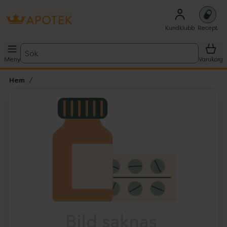
Kundklubb
Recept
Sök
Meny
Varukorg
Hem
Hoppa över Lista
Lista: . Innehåller 1 objekt.