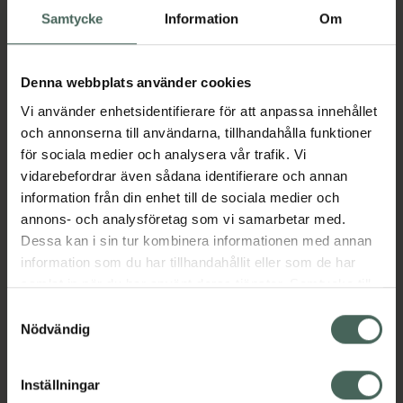
Köp via ditt recept
Samtycke
Information
Om
Fler produkter från yasmin
Denna webbplats använder cookies
Aktuella erbjudanden
Vi använder enhetsidentifierare för att anpassa innehållet
och annonserna till användarna, tillhandahålla funktioner
Beskrivning
Dölj
för sociala medier och analysera vår trafik. Vi
vidarebefordrar även sådana identifierare och annan
information från din enhet till de sociala medier och
Läs alltid bipacksedeln innan
annons- och analysföretag som vi samarbetar med.
användning.
Dessa kan i sin tur kombinera informationen med annan
information som du har tillhandahållit eller som de har
EAN:
07346260027245
samlat in när du har använt deras tjänster. Samtycke till
cookies är frivilligt och du kan när som helst ändra eller
Samtyckesval
återkalla ditt samtycke via webbplatsens
Nödvändig
Bipacksedel från FASS
Visa
cookieinställningar. Ett återkallat samtycke påverkar inte
lagligheten av behandling som skett innan återkallelsen.
Inställningar