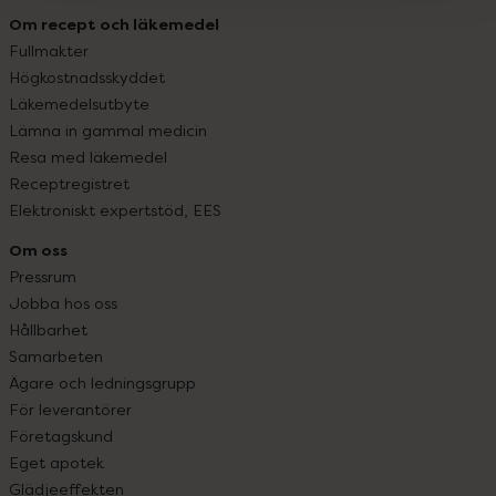
Om recept och läkemedel
Fullmakter
Högkostnadsskyddet
Läkemedelsutbyte
Lämna in gammal medicin
Resa med läkemedel
Receptregistret
Elektroniskt expertstöd, EES
Om oss
Pressrum
Jobba hos oss
Hållbarhet
Samarbeten
Ägare och ledningsgrupp
För leverantörer
Företagskund
Eget apotek
Glädjeeffekten