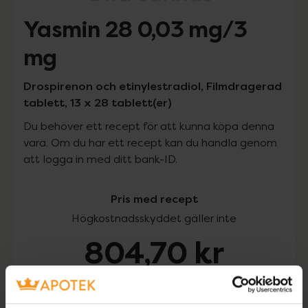
Yasmin 28 0,03 mg/3
mg
Drospirenon och etinylestradiol, Filmdragerad
tablett, 13 x 28 tablett(er)
Du behöver ett recept för att kunna köpa denna
vara. Om du har ett recept kan du handla genom
att logga in med ditt bank-ID.
Pris med recept
Högkostnadsskyddet gäller inte
804,70 kr
I apotek:
804,70 kr