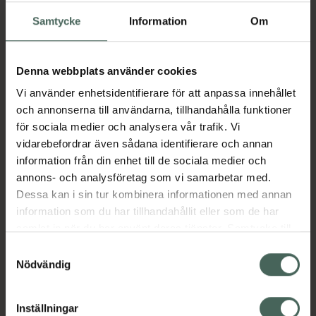
Köp via ditt recept
Samtycke
Information
Om
Denna webbplats använder cookies
Fler produkter från Xylocain
Aktuella erbjudanden
Vi använder enhetsidentifierare för att anpassa innehållet
och annonserna till användarna, tillhandahålla funktioner
för sociala medier och analysera vår trafik. Vi
Beskrivning
Dölj
vidarebefordrar även sådana identifierare och annan
information från din enhet till de sociala medier och
annons- och analysföretag som vi samarbetar med.
Läs alltid bipacksedeln innan
Dessa kan i sin tur kombinera informationen med annan
användning.
information som du har tillhandahållit eller som de har
EAN:
05060249179825
samlat in när du har använt deras tjänster. Samtycke till
cookies är frivilligt och du kan när som helst ändra eller
Samtyckesval
återkalla ditt samtycke via webbplatsens
Nödvändig
Bipacksedel från FASS
Visa
cookieinställningar. Ett återkallat samtycke påverkar inte
lagligheten av behandling som skett innan återkallelsen.
Inställningar