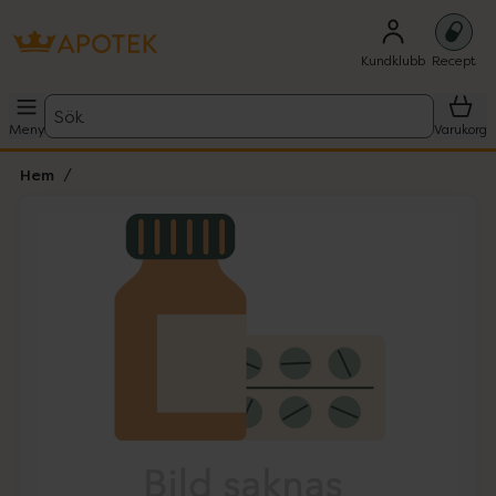
Kundklubb
Recept
Sök
Meny
Varukorg
Hem
Hoppa över Lista
Lista: . Innehåller 1 objekt.