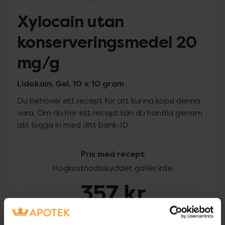
Xylocain utan
konserveringsmedel 20
mg/g
Lidokain, Gel, 10 x 10 gram
Du behöver ett recept för att kunna köpa denna
vara. Om du har ett recept kan du handla genom
att logga in med ditt bank-ID.
Pris med recept
Högkostnadsskyddet gäller inte
357 kr
I apotek:
357 kr