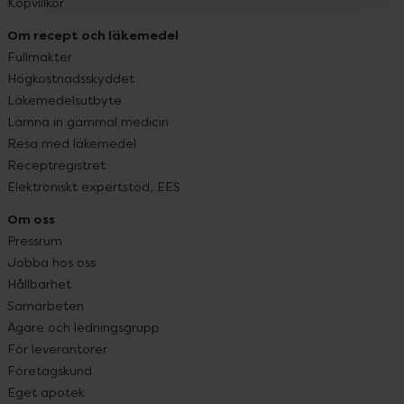
Köpvillkor
Om recept och läkemedel
Fullmakter
Högkostnadsskyddet
Läkemedelsutbyte
Lämna in gammal medicin
Resa med läkemedel
Receptregistret
Elektroniskt expertstöd, EES
Om oss
Pressrum
Jobba hos oss
Hållbarhet
Samarbeten
Ägare och ledningsgrupp
För leverantörer
Företagskund
Eget apotek