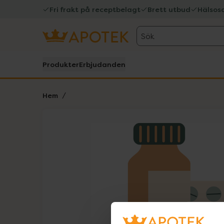
Fri frakt på receptbelagt
Brett utbud
Hälsos
Sök
Produkter
Erbjudanden
Hem
Hoppa över Lista
Lista: . Innehåller 1 objekt.