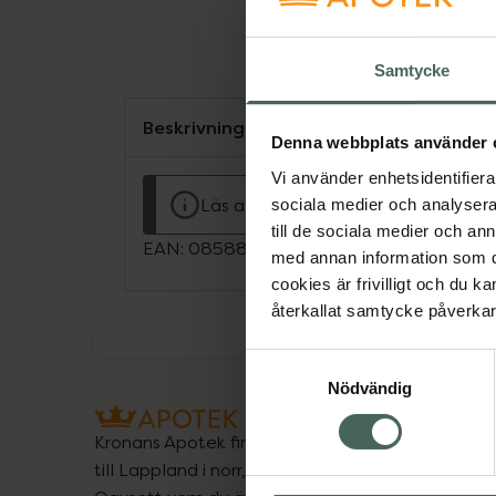
Samtycke
Beskrivning
Denna webbplats använder 
Vi använder enhetsidentifierar
Läs alltid bipacksedeln innan använ
sociala medier och analysera 
till de sociala medier och a
EAN:
08588006940053
med annan information som du 
cookies är frivilligt och du k
återkallat samtycke påverkar 
Samtyckesval
Nödvändig
Kronans Apotek finns här för dig. Du hittar oss fr
till Lappland i norr, och online i mobilen och på d