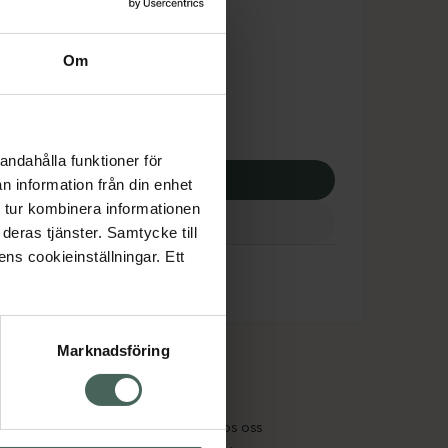
tnadsskyddet gäller
,63 kr
Om
potek:
432,63 kr
andahålla funktioner för
p via ditt recept
n information från din enhet
 tur kombinera informationen
deras tjänster. Samtycke till
ens cookieinställningar. Ett
Marknadsföring
cept och läkemedel
Om oss
kter
Pressrum
tnadsskyddet
Jobba hos oss