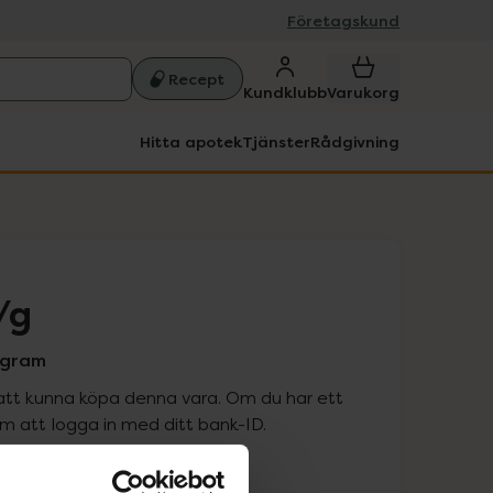
Företagskund
Recept
Kundklubb
Varukorg
Hitta apotek
Tjänster
Rådgivning
/g
5 gram
att kunna köpa denna vara. Om du har ett
 att logga in med ditt bank-ID.
is med recept