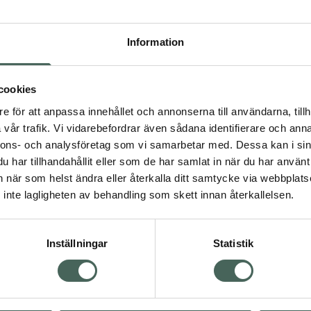
Högkos
432
Information
Dölj
cookies
I a
e för att anpassa innehållet och annonserna till användarna, tillh
Kö
dning.
vår trafik. Vi vidarebefordrar även sådana identifierare och anna
nnons- och analysföretag som vi samarbetar med. Dessa kan i sin
har tillhandahållit eller som de har samlat in när du har använt 
Aktuella erbjudanden
an när som helst ändra eller återkalla ditt samtycke via webbplats
inte lagligheten av behandling som skett innan återkallelsen.
Inställningar
Statistik
Kundservice
Om re
ån Skåne i syd
Kontakta oss
Fullma
atorn.
Vanliga frågor
Högkos