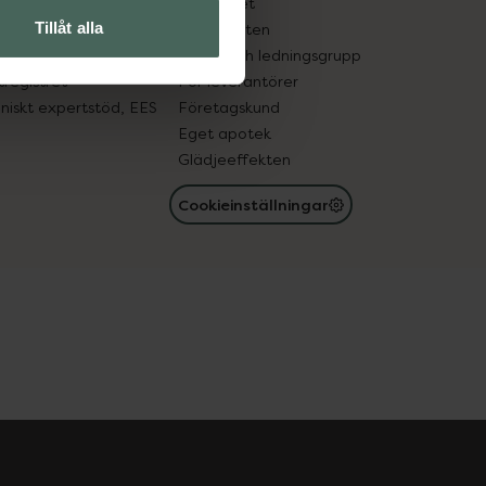
edelsutbyte
Hållbarhet
Tillåt alla
in gammal medicin
Samarbeten
med läkemedel
Ägare och ledningsgrupp
registret
För leverantörer
oniskt expertstöd, EES
Företagskund
Eget apotek
Glädjeeffekten
Cookieinställningar