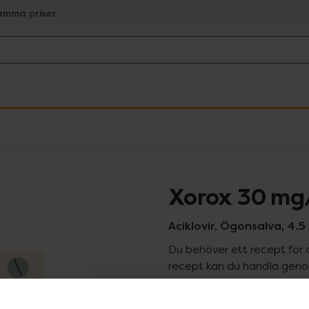
amma priser
Xorox 30 mg
Aciklovir, Ögonsalva, 4.
Du behöver ett recept för 
recept kan du handla genom
Pr