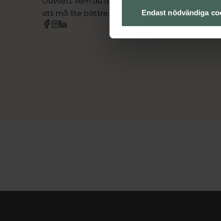
Oavsett vem du är så är det vårt uppdrag att hjä
att må lite bättre. Välkommen att prata med os
Endast nödvändiga co