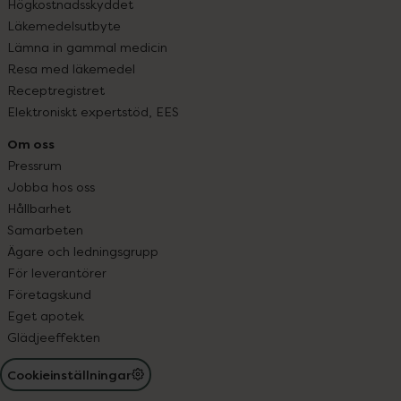
Högkostnadsskyddet
Läkemedelsutbyte
Lämna in gammal medicin
Resa med läkemedel
Receptregistret
Elektroniskt expertstöd, EES
Om oss
Pressrum
Jobba hos oss
Hållbarhet
Samarbeten
Ägare och ledningsgrupp
För leverantörer
Företagskund
Eget apotek
Glädjeeffekten
Cookieinställningar