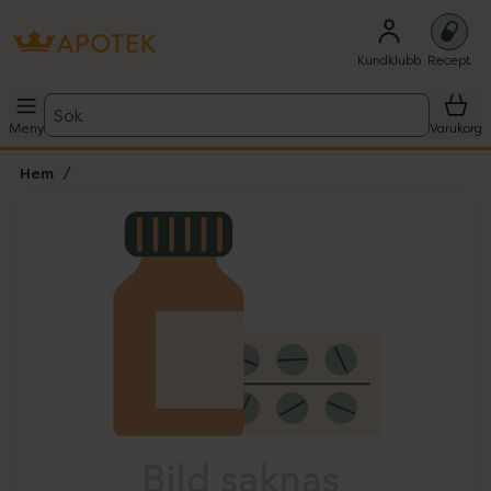
Kundklubb
Recept
Sök
Meny
Varukorg
Hem
Hoppa över Lista
Lista: . Innehåller 1 objekt.