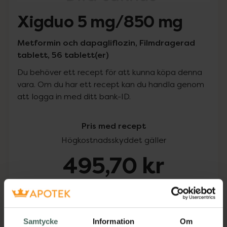
Xigduo 5 mg/850 mg
Metformin och dapagliflozin, Filmdragerad
tablett, 56 tablett(er)
Du behöver ett recept för att kunna köpa denna
vara. Om du har ett recept kan du handla genom
att logga in med ditt bank-ID.
Pris med recept
Högkostnadsskyddet gäller
495,70 kr
I apotek:
495,70 kr
Köp via ditt recept
Samtycke
Information
Om