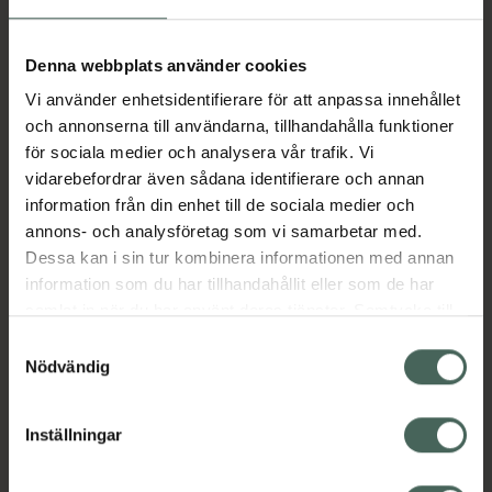
Aktuella erbjudanden
Denna webbplats använder cookies
Vi använder enhetsidentifierare för att anpassa innehållet
Beskrivning
Dölj
och annonserna till användarna, tillhandahålla funktioner
för sociala medier och analysera vår trafik. Vi
vidarebefordrar även sådana identifierare och annan
Läs alltid bipacksedeln innan
information från din enhet till de sociala medier och
användning.
annons- och analysföretag som vi samarbetar med.
Dessa kan i sin tur kombinera informationen med annan
EAN:
07046260549500
information som du har tillhandahållit eller som de har
samlat in när du har använt deras tjänster. Samtycke till
cookies är frivilligt och du kan när som helst ändra eller
Bipacksedel från FASS
Visa
Samtyckesval
återkalla ditt samtycke via webbplatsens
Nödvändig
cookieinställningar. Ett återkallat samtycke påverkar inte
lagligheten av behandling som skett innan återkallelsen.
Inställningar