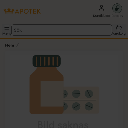
Kundklubb
Recept
Sök
Meny
Varukorg
Hem
Hoppa över Lista
Lista: . Innehåller 1 objekt.