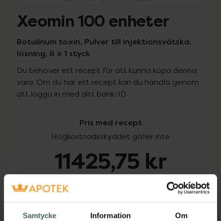
Xeomin 100 enheter
Botulinum toxin, Pulver till injektionsvätska,
lösning, 6 x 1 styck
Du behöver ett recept för att kunna köpa denna
vara. Om du har ett recept kan du handla genom
att logga in med ditt bank-ID.
Pris med recept
Högkostnadsskyddet gäller inte
11425,75 kr
I apotek:
11425,75 kr
Köp via ditt recept
Samtycke
Information
Om