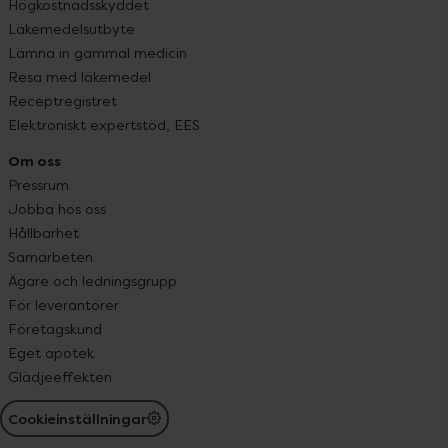
Högkostnadsskyddet
Läkemedelsutbyte
Lämna in gammal medicin
Resa med läkemedel
Receptregistret
Elektroniskt expertstöd, EES
Om oss
Pressrum
Jobba hos oss
Hållbarhet
Samarbeten
Ägare och ledningsgrupp
För leverantörer
Företagskund
Eget apotek
Glädjeeffekten
Cookieinställningar