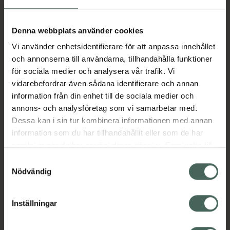
Aktuella erbjudanden
Denna webbplats använder cookies
Vi använder enhetsidentifierare för att anpassa innehållet
Beskrivning
Dölj
och annonserna till användarna, tillhandahålla funktioner
för sociala medier och analysera vår trafik. Vi
vidarebefordrar även sådana identifierare och annan
Läs alltid bipacksedeln innan
information från din enhet till de sociala medier och
användning.
annons- och analysföretag som vi samarbetar med.
Dessa kan i sin tur kombinera informationen med annan
EAN:
04046222162191
information som du har tillhandahållit eller som de har
samlat in när du har använt deras tjänster. Samtycke till
cookies är frivilligt och du kan när som helst ändra eller
Bipacksedel från FASS
Visa
Samtyckesval
återkalla ditt samtycke via webbplatsens
Nödvändig
cookieinställningar. Ett återkallat samtycke påverkar inte
lagligheten av behandling som skett innan återkallelsen.
Inställningar