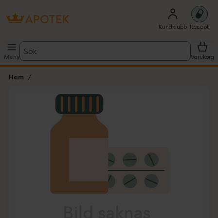
Kundklubb
Recept
Sök
Meny
Varukorg
Hem
Hoppa över Lista
Lista: . Innehåller 1 objekt.