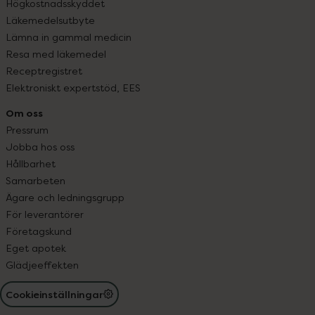
Högkostnadsskyddet
Läkemedelsutbyte
Lämna in gammal medicin
Resa med läkemedel
Receptregistret
Elektroniskt expertstöd, EES
Om oss
Pressrum
Jobba hos oss
Hållbarhet
Samarbeten
Ägare och ledningsgrupp
För leverantörer
Företagskund
Eget apotek
Glädjeeffekten
Cookieinställningar