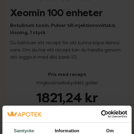
Xeomin 100 enheter
Botulinum toxin, Pulver till injektionsvätska,
lösning, 1 styck
Du behöver ett recept för att kunna köpa denna
vara. Om du har ett recept kan du handla genom
att logga in med ditt bank-ID.
Pris med recept
Högkostnadsskyddet gäller
1821,24 kr
I apotek:
1821,24 kr
Köp via ditt recept
Samtycke
Information
Om