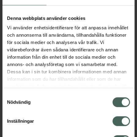
Aktuella erbjudanden
Denna webbplats använder cookies
Vi använder enhetsidentifierare för att anpassa innehållet
Beskrivning
Dölj
och annonserna till användarna, tillhandahålla funktioner
för sociala medier och analysera vår trafik. Vi
vidarebefordrar även sådana identifierare och annan
Läs alltid bipacksedeln innan
information från din enhet till de sociala medier och
användning.
annons- och analysföretag som vi samarbetar med.
Dessa kan i sin tur kombinera informationen med annan
EAN:
04046222162153
information som du har tillhandahållit eller som de har
samlat in när du har använt deras tjänster. Samtycke till
cookies är frivilligt och du kan när som helst ändra eller
Bipacksedel från FASS
Visa
Samtyckesval
återkalla ditt samtycke via webbplatsens
Nödvändig
cookieinställningar. Ett återkallat samtycke påverkar inte
lagligheten av behandling som skett innan återkallelsen.
Inställningar