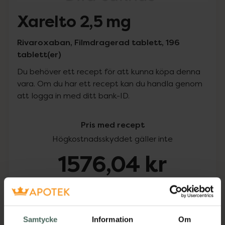
Xarelto 2,5 mg
Rivaroxaban, Filmdragerad tablett, 196
tablett(er)
Du behöver ett recept för att kunna köpa denna
vara. Om du har ett recept kan du handla genom
att logga in med ditt bank-ID.
Pris med recept
Högkostnadsskyddet gäller inte
1576,04 kr
I apotek:
1576,04 kr
Köp via ditt recept
Samtycke
Information
Om