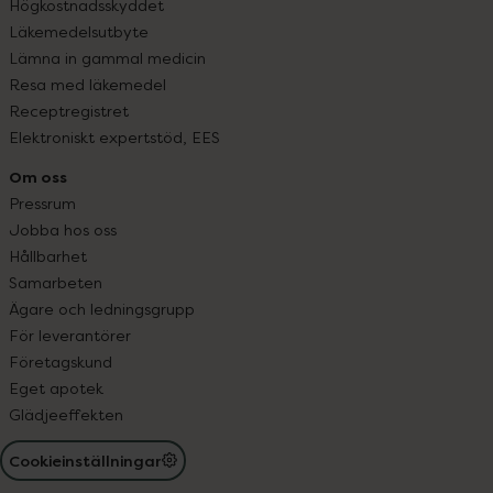
Högkostnadsskyddet
Läkemedelsutbyte
Lämna in gammal medicin
Resa med läkemedel
Receptregistret
Elektroniskt expertstöd, EES
Om oss
Pressrum
Jobba hos oss
Hållbarhet
Samarbeten
Ägare och ledningsgrupp
För leverantörer
Företagskund
Eget apotek
Glädjeeffekten
Cookieinställningar