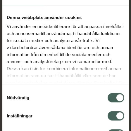
Aktuella erbjudanden
Denna webbplats använder cookies
Vi använder enhetsidentifierare för att anpassa innehållet
Beskrivning
Dölj
och annonserna till användarna, tillhandahålla funktioner
för sociala medier och analysera vår trafik. Vi
vidarebefordrar även sådana identifierare och annan
Läs alltid bipacksedeln innan
information från din enhet till de sociala medier och
användning.
annons- och analysföretag som vi samarbetar med.
Dessa kan i sin tur kombinera informationen med annan
EAN:
04057598005005
information som du har tillhandahållit eller som de har
samlat in när du har använt deras tjänster. Samtycke till
cookies är frivilligt och du kan när som helst ändra eller
Bipacksedel från FASS
Visa
Samtyckesval
återkalla ditt samtycke via webbplatsens
Nödvändig
cookieinställningar. Ett återkallat samtycke påverkar inte
lagligheten av behandling som skett innan återkallelsen.
Inställningar