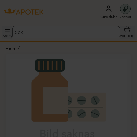
Kundklubb
Recept
Sök
Meny
Varukorg
Hem
Hoppa över Lista
Lista: . Innehåller 1 objekt.