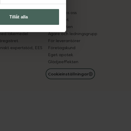
kter
Pressrum
tnadsskyddet
Jobba hos oss
Tillåt alla
edelsutbyte
Hållbarhet
in gammal medicin
Samarbeten
med läkemedel
Ägare och ledningsgrupp
registret
För leverantörer
oniskt expertstöd, EES
Företagskund
Eget apotek
Glädjeeffekten
Cookieinställningar