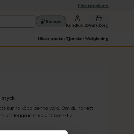
Företagskund
Recept
Kundklubb
Varukorg
Hitta apotek
Tjänster
Rådgivning
 styck
att kunna köpa denna vara. Om du har ett
 att logga in med ditt bank-ID.
is med recept