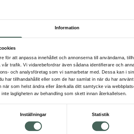
Högkos
166
Information
Dölj
I 
cookies
Kö
dning.
e för att anpassa innehållet och annonserna till användarna, tillh
vår trafik. Vi vidarebefordrar även sådana identifierare och anna
nnons- och analysföretag som vi samarbetar med. Dessa kan i sin
Aktuella erbjudanden
har tillhandahållit eller som de har samlat in när du har använt 
an när som helst ändra eller återkalla ditt samtycke via webbplats
Visa
inte lagligheten av behandling som skett innan återkallelsen.
Inställningar
Statistik
Kundservice
Om re