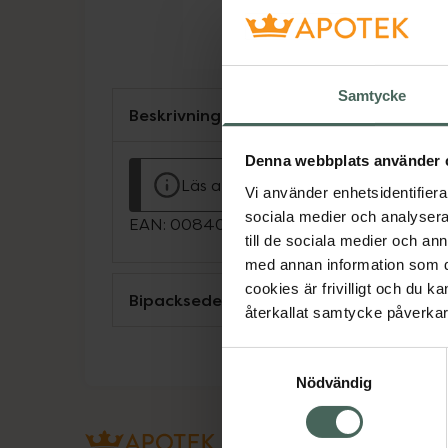
Samtycke
Beskrivning
Denna webbplats använder 
Läs alltid bipacksedeln innan använ
Vi använder enhetsidentifierar
sociala medier och analysera 
EAN:
00840149640657
till de sociala medier och a
med annan information som du 
cookies är frivilligt och du k
Bipacksedel från FASS
återkallat samtycke påverkar 
Samtyckesval
Nödvändig