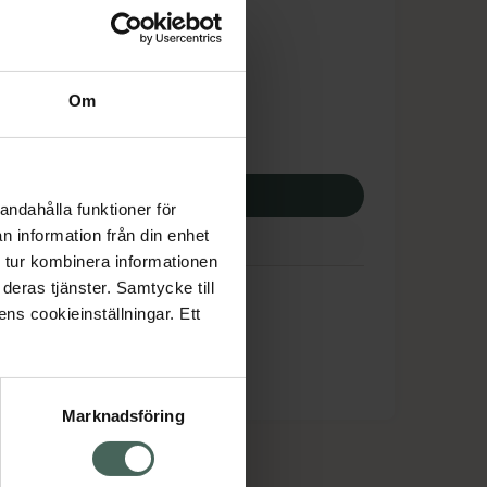
tnadsskyddet gäller
,90 kr
Om
apotek:
166,90 kr
p via ditt recept
andahålla funktioner för
n information från din enhet
 tur kombinera informationen
deras tjänster. Samtycke till
ens cookieinställningar. Ett
Marknadsföring
cept och läkemedel
Om oss