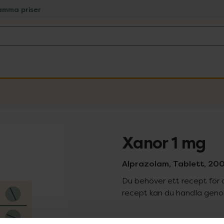
amma priser
Xanor 1 mg
Alprazolam, Tablett, 200
Du behöver ett recept för 
recept kan du handla genom
Pr