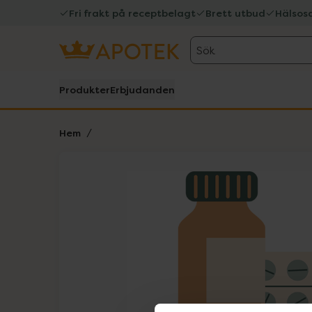
Fri frakt på receptbelagt
Brett utbud
Hälsos
Sök
Produkter
Erbjudanden
Hem
Hoppa över Lista
Lista: . Innehåller 1 objekt.