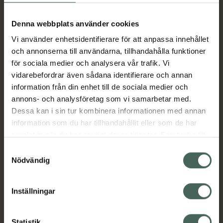
Aktuella erbjudanden
Denna webbplats använder cookies
Vi använder enhetsidentifierare för att anpassa innehållet
Beskrivning
Dölj
och annonserna till användarna, tillhandahålla funktioner
för sociala medier och analysera vår trafik. Vi
vidarebefordrar även sådana identifierare och annan
Läs alltid bipacksedeln innan
information från din enhet till de sociala medier och
användning.
annons- och analysföretag som vi samarbetar med.
EAN:
05712440009134
Dessa kan i sin tur kombinera informationen med annan
information som du har tillhandahållit eller som de har
samlat in när du har använt deras tjänster. Samtycke till
Bipacksedel från FASS
Visa
cookies är frivilligt och du kan när som helst ändra eller
Samtyckesval
återkalla ditt samtycke via webbplatsens
Nödvändig
cookieinställningar. Ett återkallat samtycke påverkar inte
lagligheten av behandling som skett innan återkallelsen.
Inställningar
Kronans Apotek finns här för dig. Du hittar oss från Skåne i
Statistik