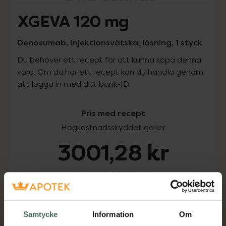
XGEVA 120 mg
Denosumab, Injektionsvätska, lösning, 1 styck
Du behöver ett recept för att kunna köpa denna
vara. Om du har ett recept kan du handla genom
att logga in med ditt bank-ID.
Pris med recept
Högkostnadsskyddet gäller
3001,28 kr
I apotek:
3001,28 kr
Köp via ditt recept
Samtycke
Information
Om