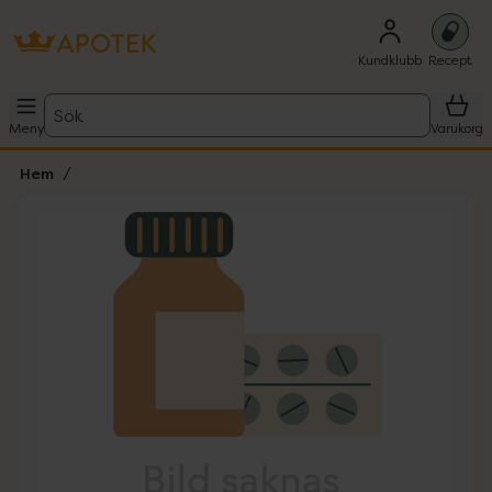
Kundklubb
Recept
Sök
Meny
Varukorg
Hem
Hoppa över Lista
Lista: . Innehåller 1 objekt.