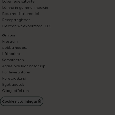
Läkemedelsutbyte
Lämna in gammal medicin
Resa med läkemedel
Receptregistret
Elektroniskt expertstöd, EES
Om oss
Pressrum
Jobba hos oss
Hållbarhet
Samarbeten
Ägare och ledningsgrupp
För leverantörer
Företagskund
Eget apotek
Glädjeeffekten
Cookieinställningar