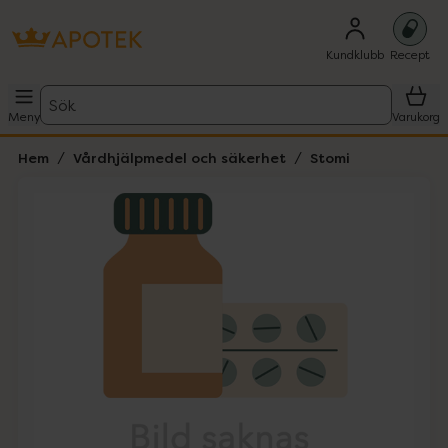
Kundklubb
Recept
Sök
Meny
Varukorg
Hem
Vårdhjälpmedel och säkerhet
Stomi
Hoppa över Lista
Lista: . Innehåller 1 objekt.