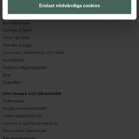
Endast nödvändiga cookies
Kundservice
Kontakta oss
Vanliga frågor
Hitta apotek
Handla tryggt
Leverans, betalning och retur
Kundklubb
Sajtens tillgänglighet
App
Köpvillkor
Om recept och läkemedel
Fullmakter
Högkostnadsskyddet
Läkemedelsutbyte
Lämna in gammal medicin
Resa med läkemedel
Receptregistret