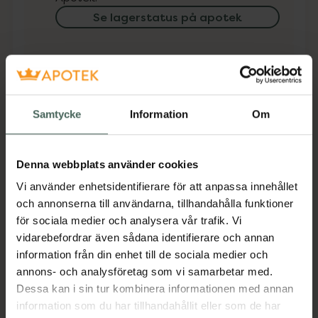
Se lagerstatus på apotek
Få mejl när varan finns i lager online
Din e-postadress
Samtycke
Information
Om
villkoren
Jag accepterar
Spara
Denna webbplats använder cookies
Vi använder enhetsidentifierare för att anpassa innehållet
och annonserna till användarna, tillhandahålla funktioner
Aktuella erbjudanden
för sociala medier och analysera vår trafik. Vi
vidarebefordrar även sådana identifierare och annan
Beskrivning
Dölj
information från din enhet till de sociala medier och
annons- och analysföretag som vi samarbetar med.
Dessa kan i sin tur kombinera informationen med annan
Jämförpris
72,63 kr
/
st
information som du har tillhandahållit eller som de har
EAN:
05024310838356