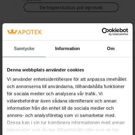
Se lagerstatus på apotek
Få mejl när varan finns i lager online
Din e-postadress
Samtycke
Information
Om
villkoren
Jag accepterar
Spara
Denna webbplats använder cookies
Vi använder enhetsidentifierare för att anpassa innehållet
och annonserna till användarna, tillhandahålla funktioner
Aktuella erbjudanden
för sociala medier och analysera vår trafik. Vi
vidarebefordrar även sådana identifierare och annan
Beskrivning
Dölj
information från din enhet till de sociala medier och
annons- och analysföretag som vi samarbetar med.
Dessa kan i sin tur kombinera informationen med annan
Jämförpris
36,21 kr
/
st
information som du har tillhandahållit eller som de har
EAN:
05024310900183