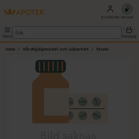
Kundklubb
Recept
Sök
Meny
Varukorg
Hem
Vårdhjälpmedel och säkerhet
Stomi
Hoppa över Lista
Lista: . Innehåller 1 objekt.