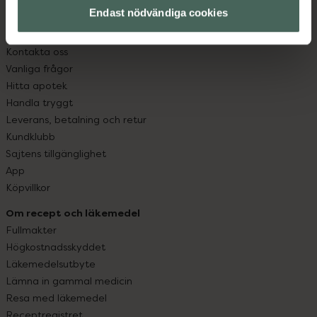
Endast nödvändiga cookies
Kundservice
Kontakta oss
Vanliga frågor
Hitta apotek
Handla tryggt
Leverans, betalning och retur
Kundklubb
Sajtens tillgänglighet
App
Köpvillkor
Om recept och läkemedel
Fullmakter
Högkostnadsskyddet
Läkemedelsutbyte
Lämna in gammal medicin
Resa med läkemedel
Receptregistret