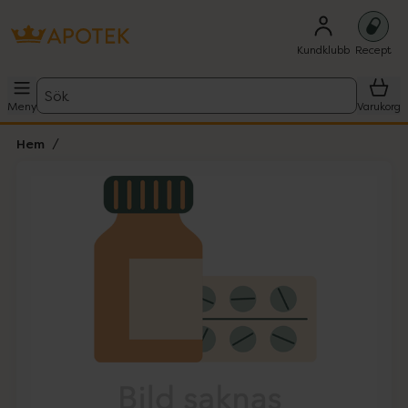
Kundklubb
Recept
Sök
Meny
Varukorg
Hem
Hoppa över Lista
Lista: . Innehåller 1 objekt.