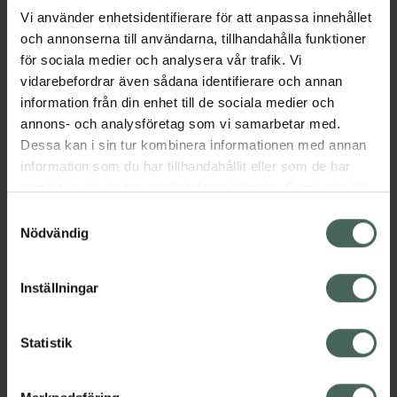
Vi använder enhetsidentifierare för att anpassa innehållet
och annonserna till användarna, tillhandahålla funktioner
Aktuella erbjudanden
för sociala medier och analysera vår trafik. Vi
vidarebefordrar även sådana identifierare och annan
Beskrivning
Dölj
information från din enhet till de sociala medier och
annons- och analysföretag som vi samarbetar med.
EAN:
07350124334615
Dessa kan i sin tur kombinera informationen med annan
information som du har tillhandahållit eller som de har
samlat in när du har använt deras tjänster. Samtycke till
cookies är frivilligt och du kan när som helst ändra eller
Samtyckesval
återkalla ditt samtycke via webbplatsens
Nödvändig
cookieinställningar. Ett återkallat samtycke påverkar inte
Kronans Apotek finns här för dig. Du hittar oss från Skåne i
lagligheten av behandling som skett innan återkallelsen.
Inställningar
syd till Lappland i norr, och online i mobilen och på
datorn. Oavsett vem du är så är det vårt uppdrag att
hjälpa just dig att må lite bättre. Välkommen att prata
Statistik
med oss.