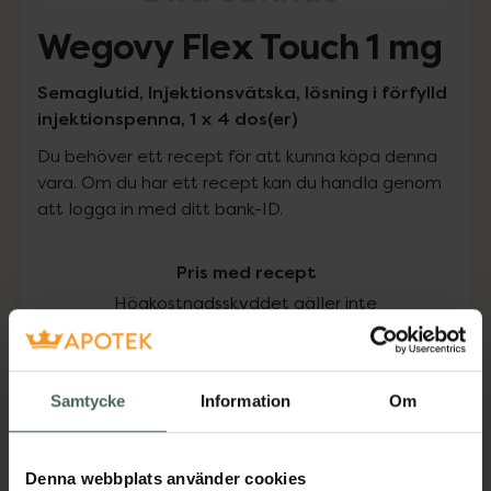
Wegovy Flex Touch 1 mg
Semaglutid, Injektionsvätska, lösning i förfylld
injektionspenna, 1 x 4 dos(er)
Du behöver ett recept för att kunna köpa denna
vara. Om du har ett recept kan du handla genom
att logga in med ditt bank-ID.
Pris med recept
Högkostnadsskyddet gäller inte
1570 kr
Samtycke
Information
Om
I apotek:
1570 kr
Köp via ditt recept
Denna webbplats använder cookies