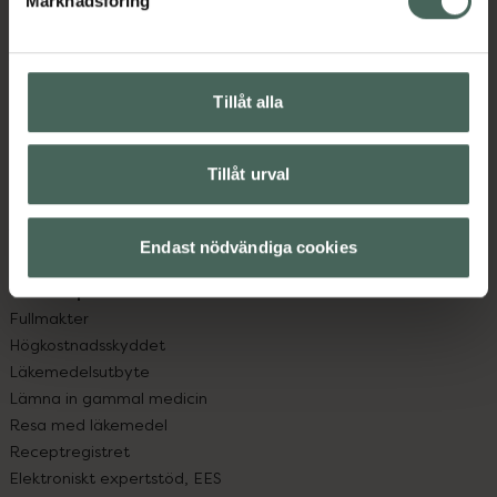
Marknadsföring
Kundservice
Kontakta oss
Vanliga frågor
Hitta apotek
Tillåt alla
Handla tryggt
Leverans, betalning och retur
Kundklubb
Tillåt urval
Sajtens tillgänglighet
App
Endast nödvändiga cookies
Köpvillkor
Om recept och läkemedel
Fullmakter
Högkostnadsskyddet
Läkemedelsutbyte
Lämna in gammal medicin
Resa med läkemedel
Receptregistret
Elektroniskt expertstöd, EES