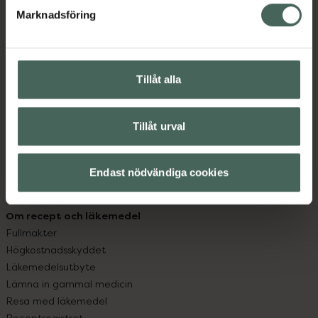
Marknadsföring
Kundservice
Kontakta oss
Vanliga frågor
Tillåt alla
Hitta apotek
Handla tryggt
Leverans, betalning och retur
Tillåt urval
Kundklubb
Sajtens tillgänglighet
Endast nödvändiga cookies
App
Köpvillkor
Om recept och läkemedel
Fullmakter
Högkostnadsskyddet
Läkemedelsutbyte
Lämna in gammal medicin
Resa med läkemedel
Receptregistret