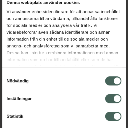
Köp via ditt recept
Denna webbplats använder cookies
Vi använder enhetsidentifierare för att anpassa innehållet
och annonserna till användarna, tillhandahålla funktioner
Aktuella erbjudanden
för sociala medier och analysera vår trafik. Vi
vidarebefordrar även sådana identifierare och annan
information från din enhet till de sociala medier och
Beskrivning
Dölj
annons- och analysföretag som vi samarbetar med.
Dessa kan i sin tur kombinera informationen med annan
EAN:
05712923026405
information som du har tillhandahållit eller som de har
samlat in när du har använt deras tjänster. Samtycke till
cookies är frivilligt och du kan när som helst ändra eller
Samtyckesval
återkalla ditt samtycke via webbplatsens
Nödvändig
cookieinställningar. Ett återkallat samtycke påverkar inte
lagligheten av behandling som skett innan återkallelsen.
Inställningar
Kronans Apotek finns här för dig. Du hittar oss från Skåne i
syd till Lappland i norr, och online i mobilen och på
datorn. Oavsett vem du är så är det vårt uppdrag att
Statistik
hjälpa just dig att må lite bättre. Välkommen att prata
med oss.