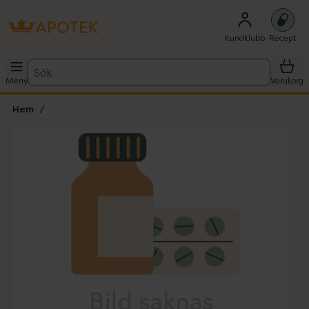
Kundklubb
Recept
Sök
Meny
Varukorg
Hem
Hoppa över Lista
Lista: . Innehåller 1 objekt.