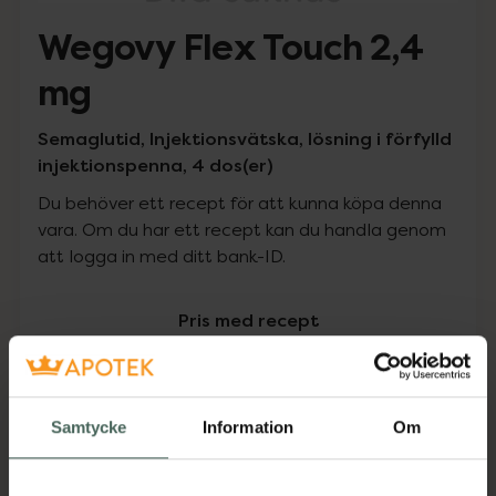
Wegovy Flex Touch 2,4
mg
Semaglutid, Injektionsvätska, lösning i förfylld
injektionspenna, 4 dos(er)
Du behöver ett recept för att kunna köpa denna
vara. Om du har ett recept kan du handla genom
att logga in med ditt bank-ID.
Pris med recept
Högkostnadsskyddet gäller inte
2699 kr
Samtycke
Information
Om
I apotek:
2699 kr