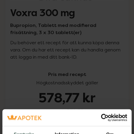
Voxra 300 mg
Bupropion, Tablett med modifierad
frisättning, 3 x 30 tablett(er)
Du behöver ett recept för att kunna köpa denna
vara. Om du har ett recept kan du handla genom
att logga in med ditt bank-ID.
Pris med recept
Högkostnadsskyddet gäller
578,77 kr
I apotek:
578,77 kr
Köp via ditt recept