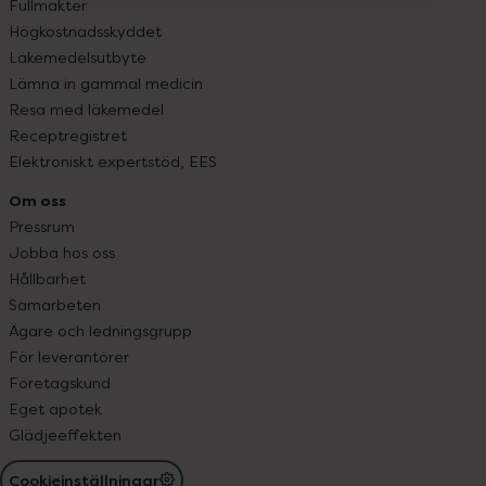
Fullmakter
Högkostnadsskyddet
Läkemedelsutbyte
Lämna in gammal medicin
Resa med läkemedel
Receptregistret
Elektroniskt expertstöd, EES
Om oss
Pressrum
Jobba hos oss
Hållbarhet
Samarbeten
Ägare och ledningsgrupp
För leverantörer
Företagskund
Eget apotek
Glädjeeffekten
Cookieinställningar