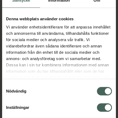
Samtycke
Information
Om
Fler produkter från Voxra
Aktuella erbjudanden
Denna webbplats använder cookies
Vi använder enhetsidentifierare för att anpassa innehållet
och annonserna till användarna, tillhandahålla funktioner
Beskrivning
Dölj
för sociala medier och analysera vår trafik. Vi
vidarebefordrar även sådana identifierare och annan
information från din enhet till de sociala medier och
Läs alltid bipacksedeln innan
annons- och analysföretag som vi samarbetar med.
användning.
Dessa kan i sin tur kombinera informationen med annan
EAN:
05054626101615
information som du har tillhandahållit eller som de har
samlat in när du har använt deras tjänster. Samtycke till
cookies är frivilligt och du kan när som helst ändra eller
Samtyckesval
Bipacksedel från FASS
Visa
återkalla ditt samtycke via webbplatsens
Nödvändig
cookieinställningar. Ett återkallat samtycke påverkar inte
lagligheten av behandling som skett innan återkallelsen.
Inställningar