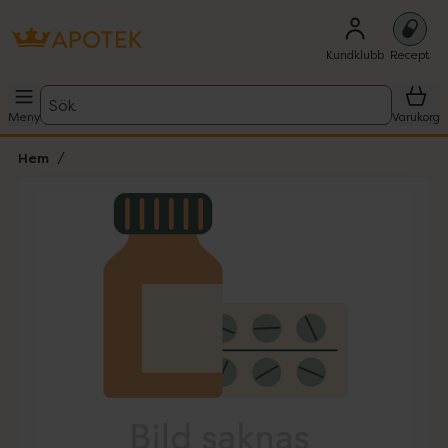
Kundklubb
Recept
Sök
Meny
Varukorg
Hem
Hoppa över Lista
Lista: . Innehåller 1 objekt.