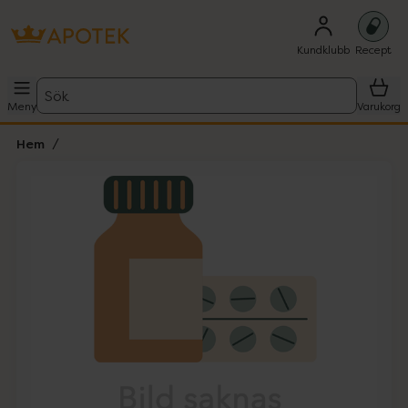
Kundklubb
Recept
Sök
Meny
Varukorg
Hem
Hoppa över Lista
Lista: . Innehåller 1 objekt.