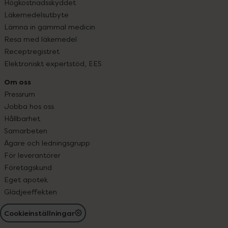
Högkostnadsskyddet
Läkemedelsutbyte
Lämna in gammal medicin
Resa med läkemedel
Receptregistret
Elektroniskt expertstöd, EES
Om oss
Pressrum
Jobba hos oss
Hållbarhet
Samarbeten
Ägare och ledningsgrupp
För leverantörer
Företagskund
Eget apotek
Glädjeeffekten
Cookieinställningar