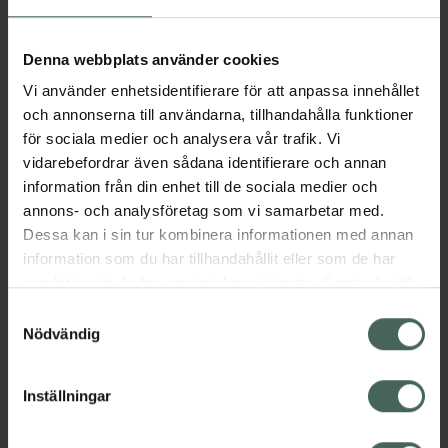
Aktuella erbjudanden
Denna webbplats använder cookies
Vi använder enhetsidentifierare för att anpassa innehållet
Beskrivning
Dölj
och annonserna till användarna, tillhandahålla funktioner
för sociala medier och analysera vår trafik. Vi
vidarebefordrar även sådana identifierare och annan
Läs alltid bipacksedeln innan
information från din enhet till de sociala medier och
användning.
annons- och analysföretag som vi samarbetar med.
Dessa kan i sin tur kombinera informationen med annan
EAN:
07046263702605
information som du har tillhandahållit eller som de har
samlat in när du har använt deras tjänster. Samtycke till
cookies är frivilligt och du kan när som helst ändra eller
Bipacksedel från FASS
Visa
Samtyckesval
återkalla ditt samtycke via webbplatsens
Nödvändig
cookieinställningar. Ett återkallat samtycke påverkar inte
lagligheten av behandling som skett innan återkallelsen.
Inställningar