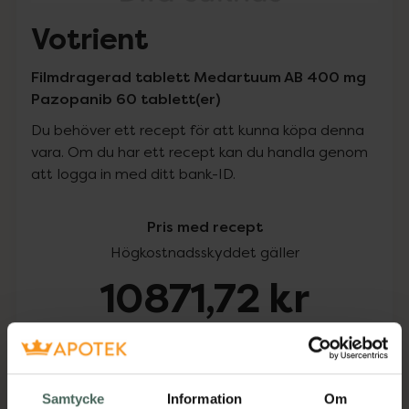
Votrient
Filmdragerad tablett Medartuum AB 400 mg
Pazopanib 60 tablett(er)
Du behöver ett recept för att kunna köpa denna
vara. Om du har ett recept kan du handla genom
att logga in med ditt bank-ID.
Pris med recept
Högkostnadsskyddet gäller
10871,72 kr
I apotek:
10871,72 kr
Köp via ditt recept
Samtycke
Information
Om