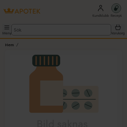
Kundklubb
Recept
Sök
Meny
Varukorg
Hem
Hoppa över Lista
Lista: . Innehåller 1 objekt.