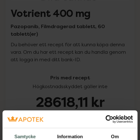
Votrient 400 mg
Pazopanib, Filmdragerad tablett, 60
tablett(er)
Du behöver ett recept för att kunna köpa denna
vara. Om du har ett recept kan du handla genom
att logga in med ditt bank-ID.
Pris med recept
Högkostnadsskyddet gäller inte
28618,11 kr
I apotek:
28618,11 kr
Köp via ditt recept
Samtycke
Information
Om