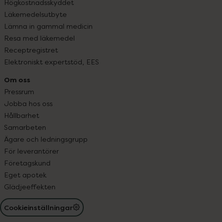
Högkostnadsskyddet
Läkemedelsutbyte
Lämna in gammal medicin
Resa med läkemedel
Receptregistret
Elektroniskt expertstöd, EES
Om oss
Pressrum
Jobba hos oss
Hållbarhet
Samarbeten
Ägare och ledningsgrupp
För leverantörer
Företagskund
Eget apotek
Glädjeeffekten
Cookieinställningar