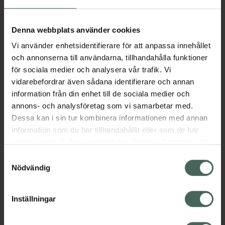
Aktuella erbjudanden
Denna webbplats använder cookies
Vi använder enhetsidentifierare för att anpassa innehållet
Beskrivning
Dölj
och annonserna till användarna, tillhandahålla funktioner
för sociala medier och analysera vår trafik. Vi
vidarebefordrar även sådana identifierare och annan
Läs alltid bipacksedeln innan
information från din enhet till de sociala medier och
användning.
annons- och analysföretag som vi samarbetar med.
Dessa kan i sin tur kombinera informationen med annan
EAN:
07046260582613
information som du har tillhandahållit eller som de har
samlat in när du har använt deras tjänster. Samtycke till
cookies är frivilligt och du kan när som helst ändra eller
Bipacksedel från FASS
Visa
Samtyckesval
återkalla ditt samtycke via webbplatsens
Nödvändig
cookieinställningar. Ett återkallat samtycke påverkar inte
lagligheten av behandling som skett innan återkallelsen.
Inställningar