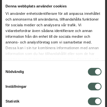
Denna webbplats använder cookies
Aktuella erbjudanden
Vi använder enhetsidentifierare för att anpassa innehållet
och annonserna till användarna, tillhandahålla funktioner
Beskrivning
Dölj
för sociala medier och analysera vår trafik. Vi
vidarebefordrar även sådana identifierare och annan
information från din enhet till de sociala medier och
Läs alltid bipacksedeln innan
annons- och analysföretag som vi samarbetar med.
användning.
Dessa kan i sin tur kombinera informationen med annan
information som du har tillhandahållit eller som de har
EAN:
07350096049968
samlat in när du har använt deras tjänster. Samtycke till
cookies är frivilligt och du kan när som helst ändra eller
Samtyckesval
återkalla ditt samtycke via webbplatsens
Nödvändig
cookieinställningar. Ett återkallat samtycke påverkar inte
lagligheten av behandling som skett innan återkallelsen.
Inställningar
Kronans Apotek finns här för dig. Du hittar oss från Skåne i
syd till Lappland i norr, och online i mobilen och på
Statistik
datorn. Oavsett vem du är så är det vårt uppdrag att