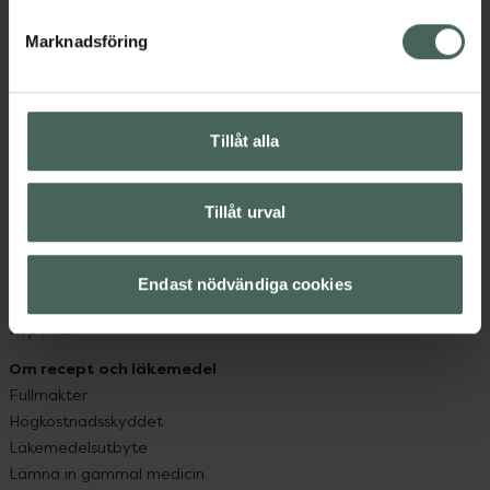
hjälpa just dig att må lite bättre. Välkommen att prata
med oss.
Marknadsföring
Kundservice
Kontakta oss
Tillåt alla
Vanliga frågor
Hitta apotek
Handla tryggt
Tillåt urval
Leverans, betalning och retur
Kundklubb
Sajtens tillgänglighet
Endast nödvändiga cookies
App
Köpvillkor
Om recept och läkemedel
Fullmakter
Högkostnadsskyddet
Läkemedelsutbyte
Lämna in gammal medicin