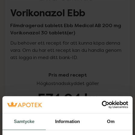
Vorikonazol Ebb
Filmdragerad tablett Ebb Medical AB 200 mg
Vorikonazol 30 tablett(er)
Du behöver ett recept för att kunna köpa denna
vara. Om du har ett recept kan du handla genom
att logga in med ditt bank-ID.
Pris med recept
Högkostnadsskyddet gäller
574,04 kr
I apotek:
574,04 kr
Samtycke
Information
Om
Köp via ditt recept