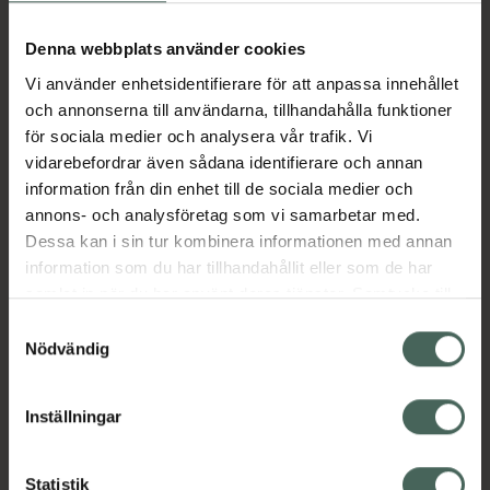
Aktuella erbjudanden
Denna webbplats använder cookies
Beskrivning
Dölj
Vi använder enhetsidentifierare för att anpassa innehållet
och annonserna till användarna, tillhandahålla funktioner
för sociala medier och analysera vår trafik. Vi
Läs alltid bipacksedeln innan
vidarebefordrar även sådana identifierare och annan
användning.
information från din enhet till de sociala medier och
annons- och analysföretag som vi samarbetar med.
EAN:
07046260692299
Dessa kan i sin tur kombinera informationen med annan
information som du har tillhandahållit eller som de har
samlat in när du har använt deras tjänster. Samtycke till
Bipacksedel från FASS
Visa
cookies är frivilligt och du kan när som helst ändra eller
Samtyckesval
återkalla ditt samtycke via webbplatsens
Nödvändig
cookieinställningar. Ett återkallat samtycke påverkar inte
lagligheten av behandling som skett innan återkallelsen.
Inställningar
Kronans Apotek finns här för dig. Du hittar oss från Skåne i
Statistik
syd till Lappland i norr, och online i mobilen och på