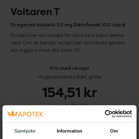
Voltaren T
Dragerad tablett 50 mg Diklofenak 100 styck
Du behöver ett recept för att kunna köpa denna
vara. Om du har ett recept kan du handla genom
att logga in med ditt bank-ID.
Pris med recept
Högkostnadsskyddet gäller
154,51 kr
I apotek:
154,51 kr
Köp via ditt recept
Samtycke
Information
Om