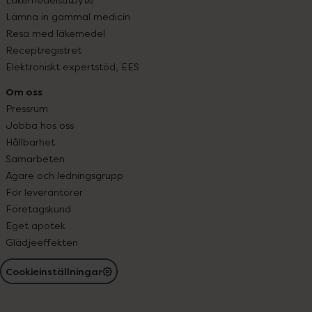
Lämna in gammal medicin
Resa med läkemedel
Receptregistret
Elektroniskt expertstöd, EES
Om oss
Pressrum
Jobba hos oss
Hållbarhet
Samarbeten
Ägare och ledningsgrupp
För leverantörer
Företagskund
Eget apotek
Glädjeeffekten
Cookieinställningar