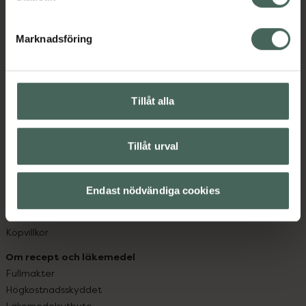
datorn. Oavsett vem du är så är det vårt uppdrag att
hjälpa just dig att må lite bättre. Välkommen att prata
Marknadsföring
med oss.
Kundservice
Kontakta oss
Tillåt alla
Vanliga frågor
Hitta apotek
Tillåt urval
Handla tryggt
Leverans, betalning och retur
Kundklubb
Endast nödvändiga cookies
Sajtens tillgänglighet
App
Köpvillkor
Om recept och läkemedel
Fullmakter
Högkostnadsskyddet
Läkemedelsutbyte