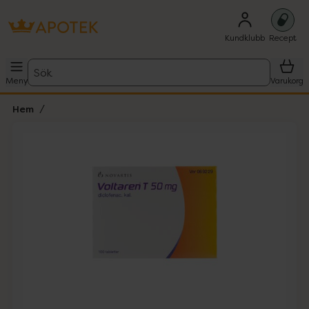
Kundklubb
Recept
Sök
Meny
Varukorg
Hem
Hoppa över Lista
Lista: . Innehåller 1 objekt.