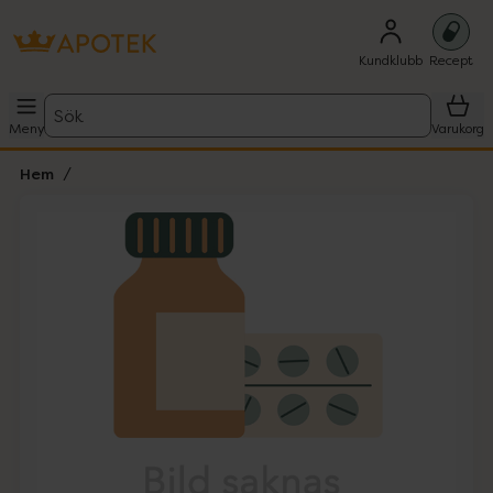
Kundklubb
Recept
Sök
Meny
Varukorg
Hem
Hoppa över Lista
Lista: . Innehåller 1 objekt.