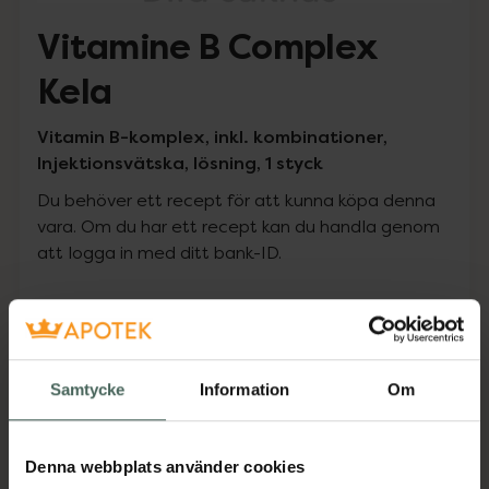
Vitamine B Complex
Kela
Vitamin B-komplex, inkl. kombinationer,
Injektionsvätska, lösning, 1 styck
Du behöver ett recept för att kunna köpa denna
vara. Om du har ett recept kan du handla genom
att logga in med ditt bank-ID.
Pris med recept
Högkostnadsskyddet gäller inte
0 kr
Samtycke
Information
Om
Denna webbplats använder cookies
Köp via ditt recept