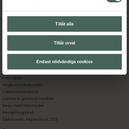
Kontakta oss
Vanliga frågor
Hitta apotek
Tillåt alla
Handla tryggt
Leverans, betalning och retur
Kundklubb
Tillåt urval
Sajtens tillgänglighet
App
Köpvillkor
Endast nödvändiga cookies
Om recept och läkemedel
Fullmakter
Högkostnadsskyddet
Läkemedelsutbyte
Lämna in gammal medicin
Resa med läkemedel
Receptregistret
Elektroniskt expertstöd, EES