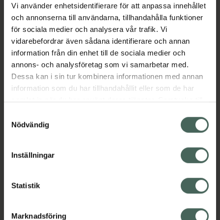
Vi använder enhetsidentifierare för att anpassa innehållet
och annonserna till användarna, tillhandahålla funktioner
för sociala medier och analysera vår trafik. Vi
Aktuella erbjudanden
vidarebefordrar även sådana identifierare och annan
information från din enhet till de sociala medier och
Beskrivning
Dölj
annons- och analysföretag som vi samarbetar med.
Dessa kan i sin tur kombinera informationen med annan
information som du har tillhandahållit eller som de har
samlat in när du har använt deras tjänster. Samtycke till
cookies är frivilligt och du kan när som helst ändra eller
Samtyckesval
återkalla ditt samtycke via webbplatsens
Nödvändig
cookieinställningar. Ett återkallat samtycke påverkar inte
Kronans Apotek finns här för dig. Du hittar oss från Skåne i
lagligheten av behandling som skett innan återkallelsen.
syd till Lappland i norr, och online i mobilen och på
Inställningar
datorn. Oavsett vem du är så är det vårt uppdrag att
hjälpa just dig att må lite bättre. Välkommen att prata
Statistik
med oss.
Marknadsföring
Kundservice