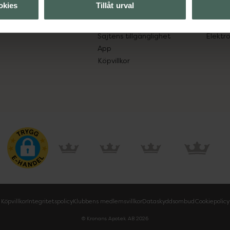
okies
Tillåt urval
Leverans, betalning och retur
Resa 
Kundklubb
Recept
Sajtens tillgänglighet
Elektr
App
Köpvillkor
Köpvillkor
Integritetspolicy
Klubbens medlemsvillkor
Dataskyddsombud
Cookiepolicy
© Kronans Apotek AB
2026