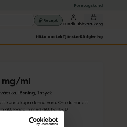
Företagskund
Recept
Kundklubb
Varukorg
Hitta apotek
Tjänster
Rådgivning
0 mg/ml
ätska, lösning, 1 styck
att kunna köpa denna vara. Om du har ett
 att logga in med ditt bank-ID.
is med recept