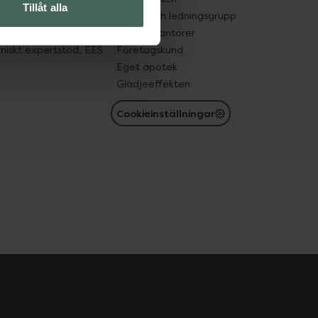
Tillåt alla
med läkemedel
Ägare och ledningsgrupp
registret
För leverantörer
oniskt expertstöd, EES
Företagskund
Eget apotek
Glädjeeffekten
Cookieinställningar