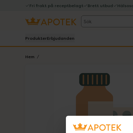
Fri frakt på receptbelagt
Brett utbud
Hälsos
Sök
Produkter
Erbjudanden
Hem
Hoppa över Lista
Lista: . Innehåller 1 objekt.