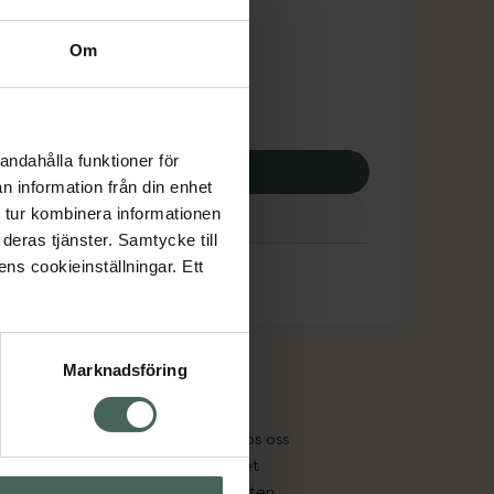
dsskyddet gäller inte
Om
0 kr
andahålla funktioner för
p via ditt recept
n information från din enhet
 tur kombinera informationen
deras tjänster. Samtycke till
ens cookieinställningar. Ett
Marknadsföring
cept och läkemedel
Om oss
kter
Pressrum
tnadsskyddet
Jobba hos oss
edelsutbyte
Hållbarhet
in gammal medicin
Samarbeten