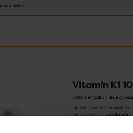
amma priser
Vitamin K1 1
Fytomenadion, Injektionsv
Du behöver ett recept för 
recept kan du handla genom
Pr