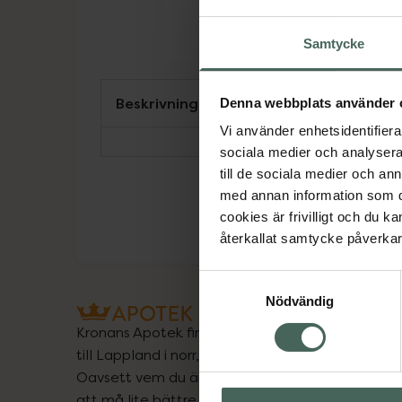
Samtycke
Beskrivning
Denna webbplats använder 
Vi använder enhetsidentifierar
sociala medier och analysera 
till de sociala medier och a
med annan information som du 
cookies är frivilligt och du k
återkallat samtycke påverkar 
Samtyckesval
Nödvändig
Kronans Apotek finns här för dig. Du hittar oss fr
till Lappland i norr, och online i mobilen och på d
Oavsett vem du är så är det vårt uppdrag att hjä
att må lite bättre. Välkommen att prata med os