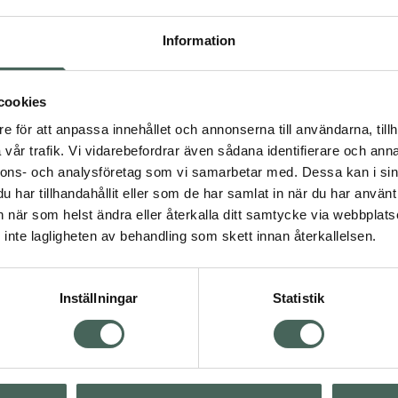
Högkostna
Information
Dölj
cookies
e för att anpassa innehållet och annonserna till användarna, tillh
Kö
vår trafik. Vi vidarebefordrar även sådana identifierare och anna
nnons- och analysföretag som vi samarbetar med. Dessa kan i sin
har tillhandahållit eller som de har samlat in när du har använt 
Aktuella erbjudanden
an när som helst ändra eller återkalla ditt samtycke via webbplats
inte lagligheten av behandling som skett innan återkallelsen.
Inställningar
Statistik
Kundservice
Om re
ån Skåne i syd
Kontakta oss
Fullma
atorn.
Vanliga frågor
Högkos
lpa just dig
Hitta apotek
Läkem
s.
Handla tryggt
Lämna 