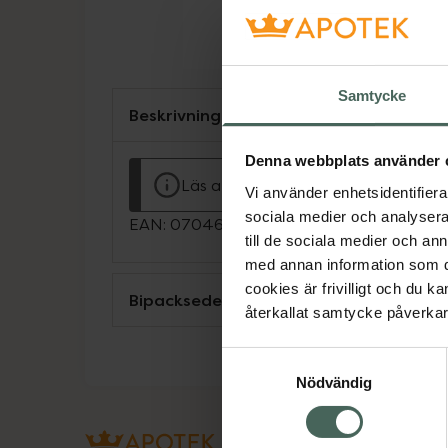
Samtycke
Beskrivning
Denna webbplats använder 
Läs alltid bipacksedeln innan använ
Vi använder enhetsidentifierar
sociala medier och analysera 
EAN:
07046265835189
till de sociala medier och a
med annan information som du 
cookies är frivilligt och du k
Bipacksedel från FASS
återkallat samtycke påverkar 
Samtyckesval
Nödvändig