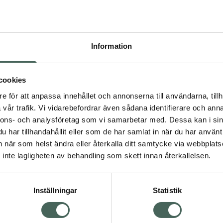
Högkostna
369
Information
Dölj
I a
cookies
Kö
dning.
e för att anpassa innehållet och annonserna till användarna, tillh
vår trafik. Vi vidarebefordrar även sådana identifierare och anna
nnons- och analysföretag som vi samarbetar med. Dessa kan i sin
Aktuella erbjudanden
har tillhandahållit eller som de har samlat in när du har använt 
an när som helst ändra eller återkalla ditt samtycke via webbplats
Visa
inte lagligheten av behandling som skett innan återkallelsen.
Inställningar
Statistik
Kundservice
Om re