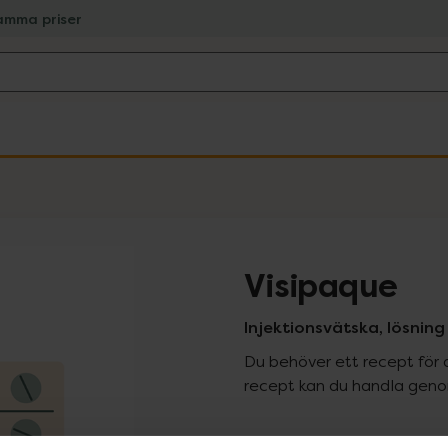
amma priser
Visipaque
Injektionsvätska, lösning 
Du behöver ett recept för 
recept kan du handla genom
Pr