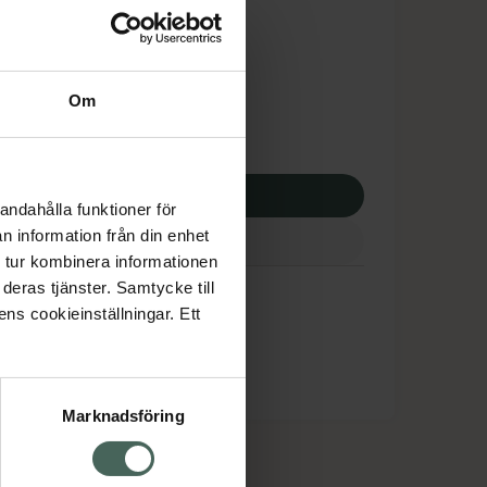
dsskyddet gäller inte
4,18 kr
Om
potek:
3694,18 kr
p via ditt recept
andahålla funktioner för
n information från din enhet
 tur kombinera informationen
deras tjänster. Samtycke till
ens cookieinställningar. Ett
Marknadsföring
cept och läkemedel
Om oss