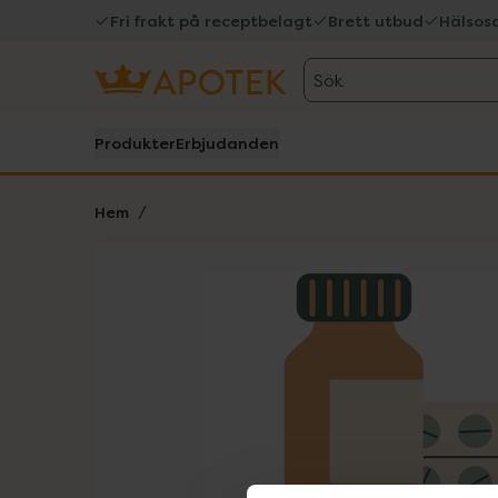
Fri frakt på receptbelagt
Brett utbud
Hälsos
Sök
Produkter
Erbjudanden
Hem
Hoppa över Lista
Lista: . Innehåller 1 objekt.