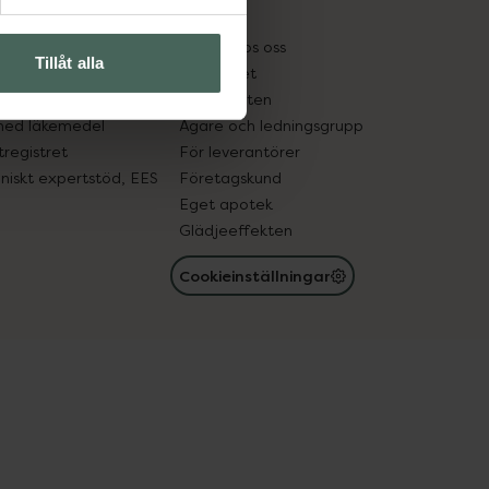
kter
Pressrum
tnadsskyddet
Jobba hos oss
Tillåt alla
edelsutbyte
Hållbarhet
in gammal medicin
Samarbeten
med läkemedel
Ägare och ledningsgrupp
registret
För leverantörer
oniskt expertstöd, EES
Företagskund
Eget apotek
Glädjeeffekten
Cookieinställningar