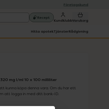
Företagskund
Recept
Kundklubb
Varukorg
Hitta apotek
Tjänster
Rådgivning
320 mg I/ml 10 x 100 milliliter
att kunna köpa denna vara. Om du har ett
 att logga in med ditt bank-ID.
is med recept