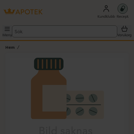
Kundklubb
Recept
Sök
Meny
Varukorg
Hem
Hoppa över Lista
Lista: . Innehåller 1 objekt.