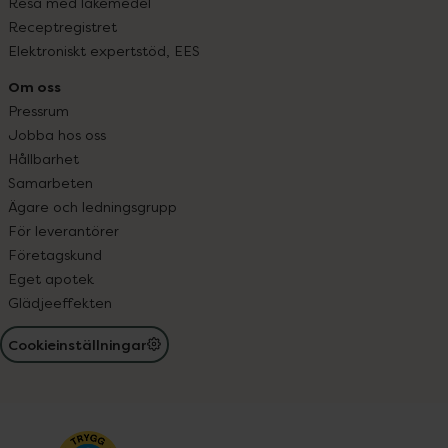
Resa med läkemedel
Receptregistret
Elektroniskt expertstöd, EES
Om oss
Pressrum
Jobba hos oss
Hållbarhet
Samarbeten
Ägare och ledningsgrupp
För leverantörer
Företagskund
Eget apotek
Glädjeeffekten
Cookieinställningar