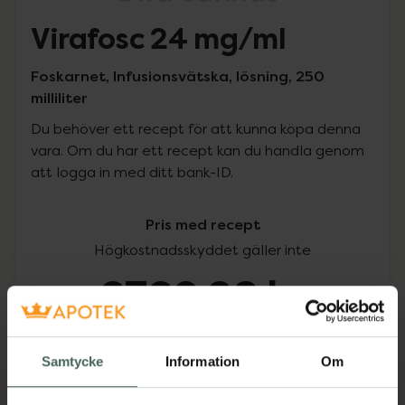
Virafosc 24 mg/ml
Foskarnet, Infusionsvätska, lösning, 250
milliliter
Du behöver ett recept för att kunna köpa denna
vara. Om du har ett recept kan du handla genom
att logga in med ditt bank-ID.
Pris med recept
Högkostnadsskyddet gäller inte
6760,98 kr
I apotek:
6760,98 kr
Samtycke
Information
Om
Köp via ditt recept