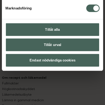
hjälpa just dig att må lite bättre. Välkommen att prata
med oss.
Marknadsföring
Kundservice
Kontakta oss
Tillåt alla
Vanliga frågor
Hitta apotek
Handla tryggt
Tillåt urval
Leverans, betalning och retur
Kundklubb
Sajtens tillgänglighet
Endast nödvändiga cookies
App
Köpvillkor
Om recept och läkemedel
Fullmakter
Högkostnadsskyddet
Läkemedelsutbyte
Lämna in gammal medicin