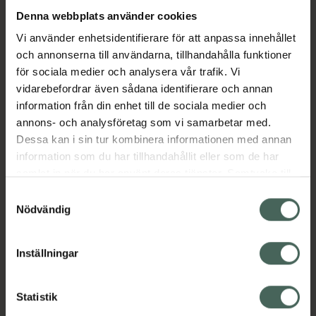
Denna webbplats använder cookies
Aktuella erbjudanden
Vi använder enhetsidentifierare för att anpassa innehållet
och annonserna till användarna, tillhandahålla funktioner
för sociala medier och analysera vår trafik. Vi
Beskrivning
Dölj
vidarebefordrar även sådana identifierare och annan
information från din enhet till de sociala medier och
EAN:
07350046340596
annons- och analysföretag som vi samarbetar med.
Dessa kan i sin tur kombinera informationen med annan
information som du har tillhandahållit eller som de har
Bipacksedel från FASS
Visa
samlat in när du har använt deras tjänster. Samtycke till
cookies är frivilligt och du kan när som helst ändra eller
Samtyckesval
återkalla ditt samtycke via webbplatsens
Nödvändig
cookieinställningar. Ett återkallat samtycke påverkar inte
lagligheten av behandling som skett innan återkallelsen.
Inställningar
Kronans Apotek finns här för dig. Du hittar oss från Skåne i
syd till Lappland i norr, och online i mobilen och på
Statistik
datorn. Oavsett vem du är så är det vårt uppdrag att