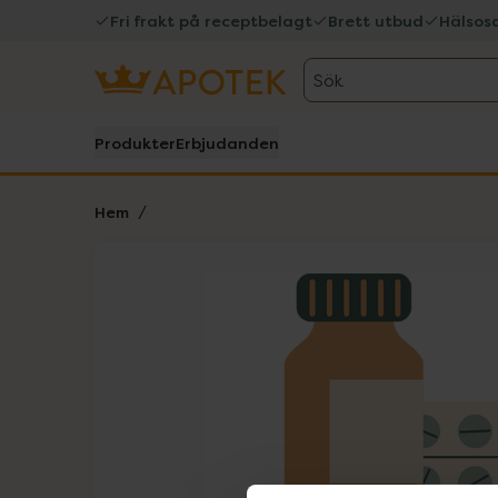
Fri frakt på receptbelagt
Brett utbud
Hälsos
Sök
Produkter
Erbjudanden
Hem
Hoppa över Lista
Lista: . Innehåller 1 objekt.