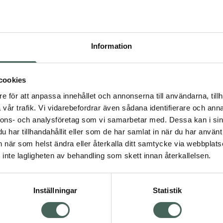
Högkos
88
Information
Dölj
I 
cookies
Kö
dning.
e för att anpassa innehållet och annonserna till användarna, tillh
vår trafik. Vi vidarebefordrar även sådana identifierare och anna
nnons- och analysföretag som vi samarbetar med. Dessa kan i sin
Aktuella erbjudanden
har tillhandahållit eller som de har samlat in när du har använt 
an när som helst ändra eller återkalla ditt samtycke via webbplats
Visa
inte lagligheten av behandling som skett innan återkallelsen.
Inställningar
Statistik
Kundservice
Om re