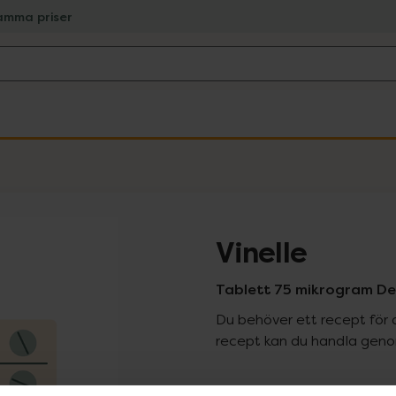
amma priser
Vinelle
Tablett 75 mikrogram Des
Du behöver ett recept för 
recept kan du handla genom
Pr