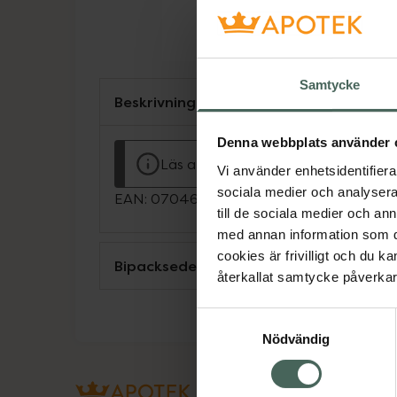
Samtycke
Beskrivning
Denna webbplats använder 
Läs alltid bipacksedeln innan använ
Vi använder enhetsidentifierar
sociala medier och analysera 
EAN:
07046260670570
till de sociala medier och a
med annan information som du 
cookies är frivilligt och du k
Bipacksedel från FASS
återkallat samtycke påverkar 
Samtyckesval
Nödvändig