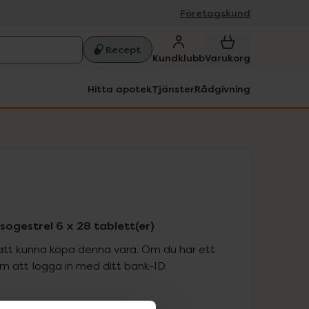
Företagskund
Recept
Kundklubb
Varukorg
Hitta apotek
Tjänster
Rådgivning
ogestrel 6 x 28 tablett(er)
att kunna köpa denna vara. Om du har ett
 att logga in med ditt bank-ID.
is med recept