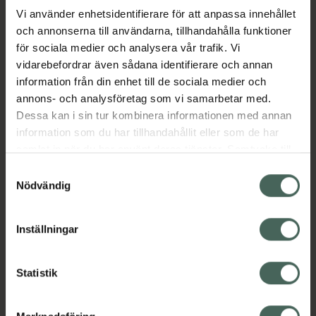
Vi använder enhetsidentifierare för att anpassa innehållet
och annonserna till användarna, tillhandahålla funktioner
Aktuella erbjudanden
för sociala medier och analysera vår trafik. Vi
vidarebefordrar även sådana identifierare och annan
Beskrivning
Dölj
information från din enhet till de sociala medier och
annons- och analysföretag som vi samarbetar med.
EAN:
05712440023673
Dessa kan i sin tur kombinera informationen med annan
information som du har tillhandahållit eller som de har
samlat in när du har använt deras tjänster. Samtycke till
cookies är frivilligt och du kan när som helst ändra eller
Samtyckesval
återkalla ditt samtycke via webbplatsens
Nödvändig
cookieinställningar. Ett återkallat samtycke påverkar inte
Kronans Apotek finns här för dig. Du hittar oss från Skåne i
lagligheten av behandling som skett innan återkallelsen.
Inställningar
syd till Lappland i norr, och online i mobilen och på
datorn. Oavsett vem du är så är det vårt uppdrag att
hjälpa just dig att må lite bättre. Välkommen att prata
Statistik
med oss.