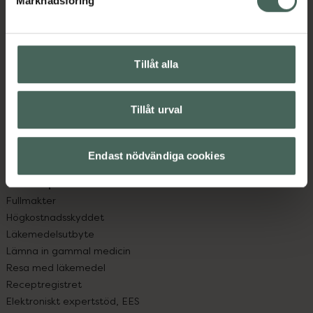
Marknadsföring
Kundservice
Kontakta oss
Vanliga frågor
Hitta apotek
Tillåt alla
Handla tryggt
Leverans, betalning och retur
Kundklubb
Tillåt urval
Sajtens tillgänglighet
App
Endast nödvändiga cookies
Köpvillkor
Om recept och läkemedel
Fullmakter
Högkostnadsskyddet
Läkemedelsutbyte
Lämna in gammal medicin
Resa med läkemedel
Receptregistret
Elektroniskt expertstöd, EES