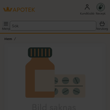
Kundklubb
Recept
Sök
Meny
Varukorg
Hem
Hoppa över Lista
Lista: . Innehåller 1 objekt.