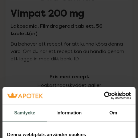
Vimpat 200 mg
Lakosamid, Filmdragerad tablett, 56
tablett(er)
Du behöver ett recept för att kunna köpa denna
vara. Om du har ett recept kan du handla genom
att logga in med ditt bank-ID.
Pris med recept
Högkostnadsskyddet gäller
1577,50 kr
Samtycke
Information
Om
I apotek:
1577,50 kr
Köp via ditt recept
Denna webbplats använder cookies