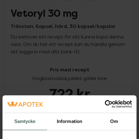
Vetoryl 30 mg
Trilostan, Kapsel, hård, 30 kapsel/kapslar
Du behöver ett recept för att kunna köpa denna
vara. Om du har ett recept kan du handla genom
att logga in med ditt bank-ID.
Pris med recept
Högkostnadsskyddet gäller inte
722 kr
I apotek:
722 kr
Samtycke
Information
Om
Köp via ditt recept