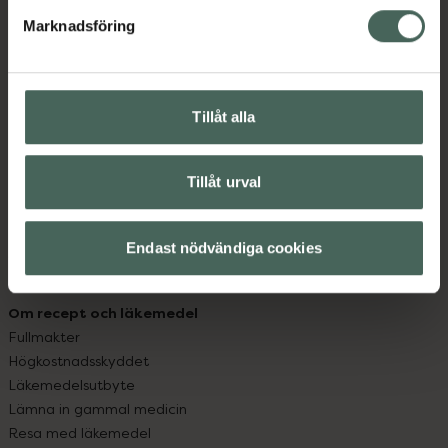
med oss.
Marknadsföring
Kundservice
Kontakta oss
Vanliga frågor
Tillåt alla
Hitta apotek
Handla tryggt
Leverans, betalning och retur
Tillåt urval
Kundklubb
Sajtens tillgänglighet
Endast nödvändiga cookies
App
Köpvillkor
Om recept och läkemedel
Fullmakter
Högkostnadsskyddet
Läkemedelsutbyte
Lämna in gammal medicin
Resa med läkemedel