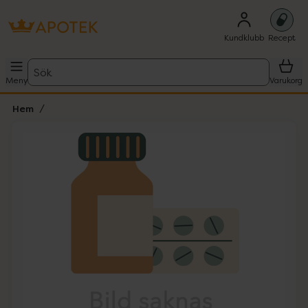
Kundklubb
Recept
Sök
Meny
Varukorg
Hem
Hoppa över Lista
Lista: . Innehåller 1 objekt.