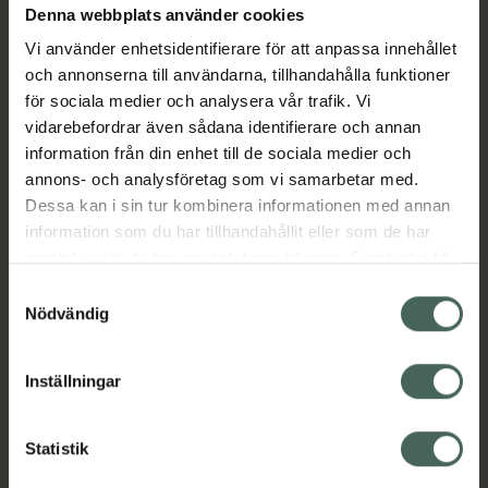
Denna webbplats använder cookies
Aktuella erbjudanden
Vi använder enhetsidentifierare för att anpassa innehållet
och annonserna till användarna, tillhandahålla funktioner
Beskrivning
Dölj
för sociala medier och analysera vår trafik. Vi
vidarebefordrar även sådana identifierare och annan
information från din enhet till de sociala medier och
Läs alltid bipacksedeln innan
annons- och analysföretag som vi samarbetar med.
användning.
Dessa kan i sin tur kombinera informationen med annan
EAN:
05701170421439
information som du har tillhandahållit eller som de har
samlat in när du har använt deras tjänster. Samtycke till
cookies är frivilligt och du kan när som helst ändra eller
Samtyckesval
återkalla ditt samtycke via webbplatsens
Nödvändig
cookieinställningar. Ett återkallat samtycke påverkar inte
lagligheten av behandling som skett innan återkallelsen.
Inställningar
Kronans Apotek finns här för dig. Du hittar oss från Skåne i
syd till Lappland i norr, och online i mobilen och på
datorn. Oavsett vem du är så är det vårt uppdrag att
Statistik
hjälpa just dig att må lite bättre. Välkommen att prata