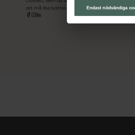
Oavsett vem du är så är det vårt uppdrag att hjä
att må lite bättre. Välkommen att prata med os
Endast nödvändiga co