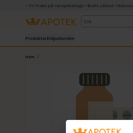
Fri frakt på receptbelagt
Brett utbud
Hälsos
Sök
Produkter
Erbjudanden
Hem
Hoppa över Lista
Lista: . Innehåller 1 objekt.