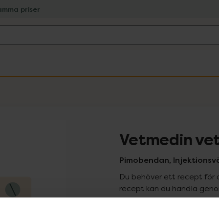
amma priser
Vetmedin vet
Pimobendan, Injektionsväts
Du behöver ett recept för 
recept kan du handla genom
Pr