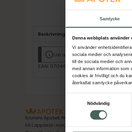
Samtycke
Beskrivning
Denna webbplats använder 
Vi använder enhetsidentifierar
Läs alltid bipacksedeln innan använ
sociala medier och analysera 
till de sociala medier och a
EAN:
07046260297388
med annan information som du 
cookies är frivilligt och du k
återkallat samtycke påverkar 
Samtyckesval
Nödvändig
Kronans Apotek finns här för dig. Du hittar oss fr
till Lappland i norr, och online i mobilen och på d