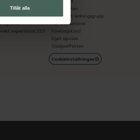
edelsutbyte
Hållbarhet
Tillåt alla
in gammal medicin
Samarbeten
med läkemedel
Ägare och ledningsgrupp
registret
För leverantörer
oniskt expertstöd, EES
Företagskund
Eget apotek
Glädjeeffekten
Cookieinställningar