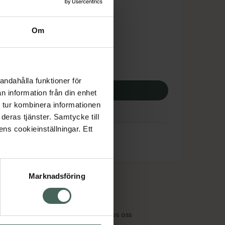
dsskyddet gäller inte
,02 kr
Om
potek:
383,02 kr
andahålla funktioner för
p via ditt recept
n information från din enhet
 tur kombinera informationen
deras tjänster. Samtycke till
ens cookieinställningar. Ett
Marknadsföring
cept och läkemedel
Om oss
kter
Pressrum
tnadsskyddet
Jobba hos oss