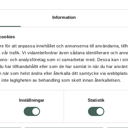
Högkostna
383
Information
Dölj
cookies
I a
e för att anpassa innehållet och annonserna till användarna, tillh
Kö
dning.
vår trafik. Vi vidarebefordrar även sådana identifierare och anna
nnons- och analysföretag som vi samarbetar med. Dessa kan i sin
har tillhandahållit eller som de har samlat in när du har använt 
Aktuella erbjudanden
an när som helst ändra eller återkalla ditt samtycke via webbplats
inte lagligheten av behandling som skett innan återkallelsen.
Inställningar
Statistik
Kundservice
Om re
ån Skåne i syd
Kontakta oss
Fullma
atorn.
Vanliga frågor
Högkos