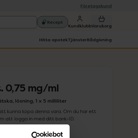
Företagskund
Recept
Kundklubb
Varukorg
Hitta apotek
Tjänster
Rådgivning
. 0,75 mg/ml
ka, lösning, 1 x 5 milliliter
att kunna köpa denna vara. Om du har ett
 att logga in med ditt bank-ID.
is med recept