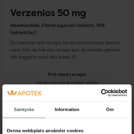
Verzenios 50 mg
Abemaciklib, Filmdragerad tablett, 168
tablett(er)
Du behöver ett recept för att kunna köpa denna
vara. Om du har ett recept kan du handla genom
att logga in med ditt bank-ID.
Pris med recept
Högkostnadsskyddet gäller
65092,96 kr
Samtycke
Information
Om
I apotek:
65092,96 kr
Köp via ditt recept
Denna webbplats använder cookies