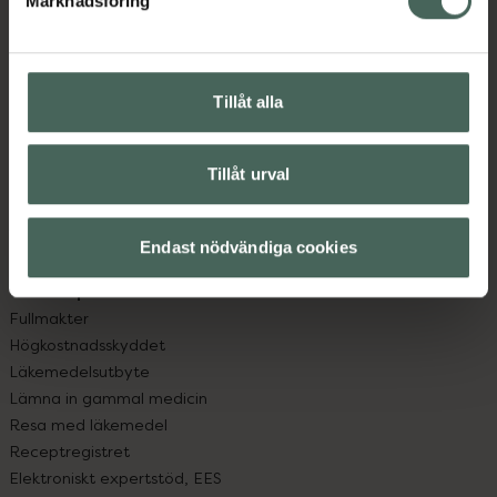
Marknadsföring
Kundservice
Kontakta oss
Vanliga frågor
Hitta apotek
Tillåt alla
Handla tryggt
Leverans, betalning och retur
Kundklubb
Tillåt urval
Sajtens tillgänglighet
App
Endast nödvändiga cookies
Köpvillkor
Om recept och läkemedel
Fullmakter
Högkostnadsskyddet
Läkemedelsutbyte
Lämna in gammal medicin
Resa med läkemedel
Receptregistret
Elektroniskt expertstöd, EES