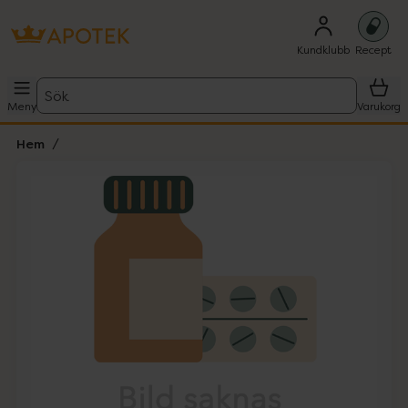
Kundklubb
Recept
Sök
Meny
Varukorg
Hem
Hoppa över Lista
Lista: . Innehåller 1 objekt.