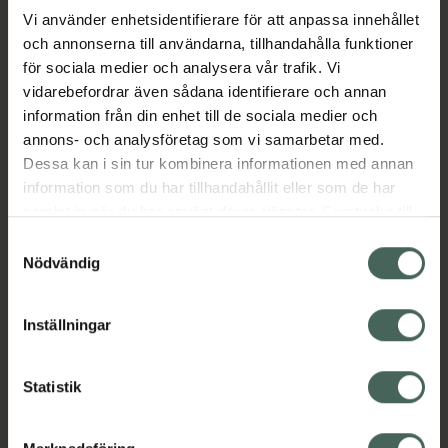
Vi använder enhetsidentifierare för att anpassa innehållet
och annonserna till användarna, tillhandahålla funktioner
Aktuella erbjudanden
för sociala medier och analysera vår trafik. Vi
vidarebefordrar även sådana identifierare och annan
Beskrivning
Dölj
information från din enhet till de sociala medier och
annons- och analysföretag som vi samarbetar med.
EAN:
17331009009528
Dessa kan i sin tur kombinera informationen med annan
information som du har tillhandahållit eller som de har
samlat in när du har använt deras tjänster. Samtycke till
cookies är frivilligt och du kan när som helst ändra eller
Samtyckesval
återkalla ditt samtycke via webbplatsens
Nödvändig
cookieinställningar. Ett återkallat samtycke påverkar inte
Kronans Apotek finns här för dig. Du hittar oss från Skåne i
lagligheten av behandling som skett innan återkallelsen.
Inställningar
syd till Lappland i norr, och online i mobilen och på
datorn. Oavsett vem du är så är det vårt uppdrag att
hjälpa just dig att må lite bättre. Välkommen att prata
Statistik
med oss.