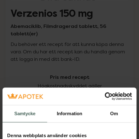
Verzenios 150 mg
Abemaciklib, Filmdragerad tablett, 56
tablett(er)
Du behöver ett recept för att kunna köpa denna
vara. Om du har ett recept kan du handla genom
att logga in med ditt bank-ID.
Pris med recept
Högkostnadsskyddet gäller
21843,51 kr
Samtycke
Information
Om
I apotek:
21843,51 kr
Köp via ditt recept
Denna webbplats använder cookies