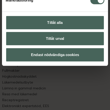
Marknadsföring
Kundservice
Kontakta oss
Vanliga frågor
Hitta apotek
Tillåt alla
Handla tryggt
Leverans, betalning och retur
Kundklubb
Tillåt urval
Sajtens tillgänglighet
App
Endast nödvändiga cookies
Köpvillkor
Om recept och läkemedel
Fullmakter
Högkostnadsskyddet
Läkemedelsutbyte
Lämna in gammal medicin
Resa med läkemedel
Receptregistret
Elektroniskt expertstöd, EES