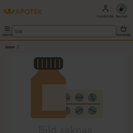
Kundklubb
Recept
Sök
Meny
Varukorg
Hem
Hoppa över Lista
Lista: . Innehåller 1 objekt.