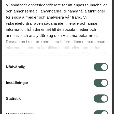
Vi använder enhetsidentifierare för att anpassa innehållet
och annonserna till användarna, tillhandahålla funktioner
Aktuella erbjudanden
för sociala medier och analysera vår trafik. Vi
vidarebefordrar även sådana identifierare och annan
Beskrivning
Dölj
information från din enhet till de sociala medier och
annons- och analysföretag som vi samarbetar med.
EAN:
05712923032451
Dessa kan i sin tur kombinera informationen med annan
information som du har tillhandahållit eller som de har
samlat in när du har använt deras tjänster. Samtycke till
cookies är frivilligt och du kan när som helst ändra eller
Samtyckesval
återkalla ditt samtycke via webbplatsens
Nödvändig
cookieinställningar. Ett återkallat samtycke påverkar inte
Kronans Apotek finns här för dig. Du hittar oss från Skåne i
lagligheten av behandling som skett innan återkallelsen.
Inställningar
syd till Lappland i norr, och online i mobilen och på
datorn. Oavsett vem du är så är det vårt uppdrag att
hjälpa just dig att må lite bättre. Välkommen att prata
Statistik
med oss.