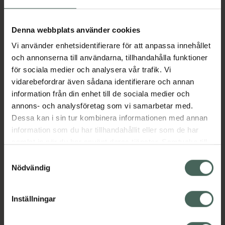
Aktuella erbjudanden
Denna webbplats använder cookies
Vi använder enhetsidentifierare för att anpassa innehållet
Beskrivning
Dölj
och annonserna till användarna, tillhandahålla funktioner
för sociala medier och analysera vår trafik. Vi
vidarebefordrar även sådana identifierare och annan
Läs alltid bipacksedeln innan
information från din enhet till de sociala medier och
användning.
annons- och analysföretag som vi samarbetar med.
Dessa kan i sin tur kombinera informationen med annan
EAN:
00300020631551
information som du har tillhandahållit eller som de har
samlat in när du har använt deras tjänster. Samtycke till
cookies är frivilligt och du kan när som helst ändra eller
Bipacksedel från FASS
Visa
Samtyckesval
återkalla ditt samtycke via webbplatsens
Nödvändig
cookieinställningar. Ett återkallat samtycke påverkar inte
lagligheten av behandling som skett innan återkallelsen.
Inställningar