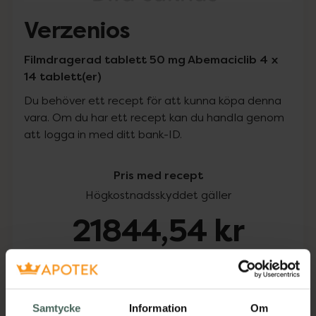
Verzenios
Filmdragerad tablett 50 mg Abemaciclib 4 x
14 tablett(er)
Du behöver ett recept för att kunna köpa denna
vara. Om du har ett recept kan du handla genom
att logga in med ditt bank-ID.
Pris med recept
Högkostnadsskyddet gäller
21844,54 kr
I apotek:
21844,54 kr
Köp via ditt recept
Samtycke
Information
Om