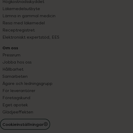
Högkostnadsskyddet
Läkemedelsutbyte
Lämna in gammal medicin
Resa med läkemedel
Receptregistret
Elektroniskt expertstöd, EES
Om oss
Pressrum
Jobba hos oss
Hållbarhet
Samarbeten
Ägare och ledningsgrupp
För leverantörer
Företagskund
Eget apotek
Glädjeeffekten
Cookieinställningar