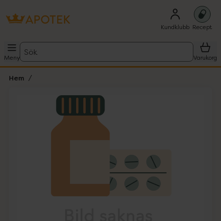
Kundklubb
Recept
Sök
Meny
Varukorg
Hem
Hoppa över Lista
Lista: . Innehåller 1 objekt.