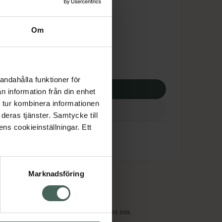
tnadsskyddet gäller
,70 kr
Om
potek:
927,70 kr
andahålla funktioner för
p via ditt recept
n information från din enhet
 tur kombinera informationen
deras tjänster. Samtycke till
ens cookieinställningar. Ett
Marknadsföring
cept och läkemedel
Om oss
kter
Pressrum
tnadsskyddet
Jobba hos oss