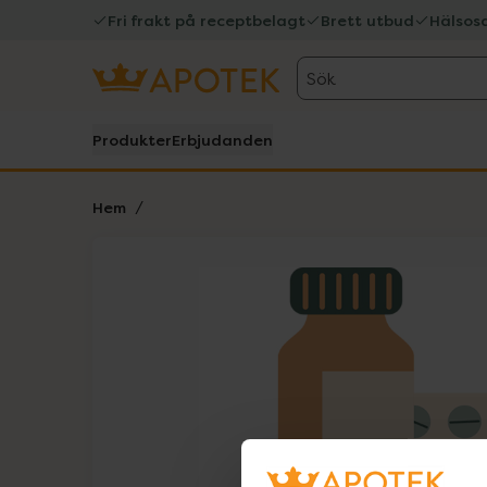
Fri frakt på receptbelagt
Brett utbud
Hälsos
Sök
Produkter
Erbjudanden
Hem
Hoppa över Lista
Lista: . Innehåller 1 objekt.