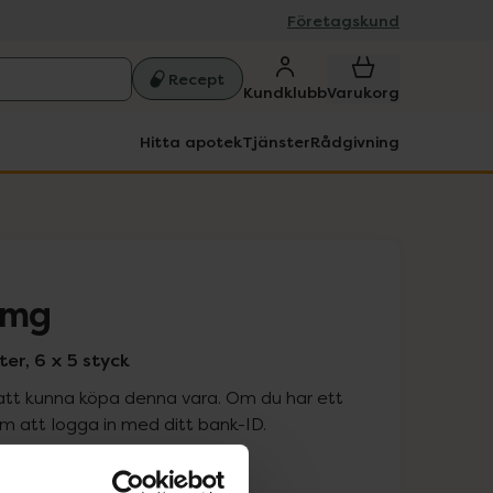
Företagskund
Recept
Kundklubb
Varukorg
Hitta apotek
Tjänster
Rådgivning
 mg
ter, 6 x 5 styck
att kunna köpa denna vara. Om du har ett
 att logga in med ditt bank-ID.
is med recept