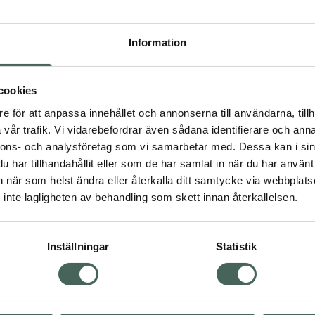
Högkos
927
Information
Dölj
cookies
I a
e för att anpassa innehållet och annonserna till användarna, tillh
Kö
dning.
vår trafik. Vi vidarebefordrar även sådana identifierare och anna
nnons- och analysföretag som vi samarbetar med. Dessa kan i sin
har tillhandahållit eller som de har samlat in när du har använt 
Aktuella erbjudanden
an när som helst ändra eller återkalla ditt samtycke via webbplats
inte lagligheten av behandling som skett innan återkallelsen.
Inställningar
Statistik
Kundservice
Om re
ån Skåne i syd
Kontakta oss
Fullma
atorn.
Vanliga frågor
Högkos