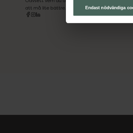
Oavsett vem du är så är det vårt uppdrag att hjä
att må lite bättre. Välkommen att prata med os
Endast nödvändiga co