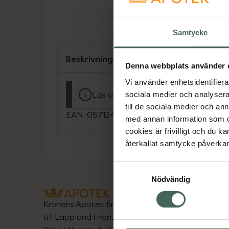
Samtycke
Beskrivning
Denna webbplats använder 
Vi använder enhetsidentifierar
Läs alltid bipacksedeln innan använ
sociala medier och analysera 
till de sociala medier och a
EAN:
05712440007031
med annan information som du 
cookies är frivilligt och du k
återkallat samtycke påverkar 
Samtyckesval
Nödvändig
Kronans Apotek finns här för dig. Du hittar oss fr
till Lappland i norr, och online i mobilen och på d