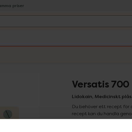
amma priser
Versatis 700
Lidokain, Medicinskt plås
Du behöver ett recept för 
recept kan du handla genom
Pr