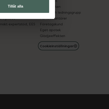
edelsutbyte
Hållbarhet
Tillåt alla
in gammal medicin
Samarbeten
med läkemedel
Ägare och ledningsgrupp
registret
För leverantörer
oniskt expertstöd, EES
Företagskund
Eget apotek
Glädjeeffekten
Cookieinställningar