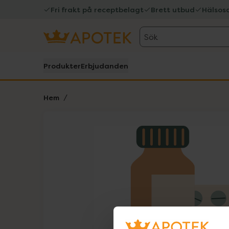
Fri frakt på receptbelagt
Brett utbud
Hälsos
Sök
Produkter
Erbjudanden
Hem
Hoppa över Lista
Lista: . Innehåller 1 objekt.