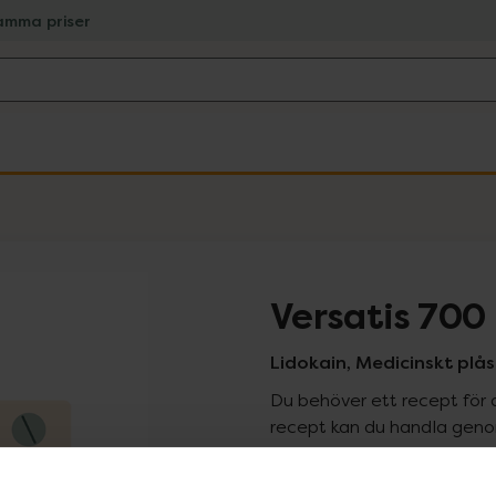
amma priser
Versatis 700
Lidokain, Medicinskt plås
Du behöver ett recept för 
recept kan du handla genom
Pr