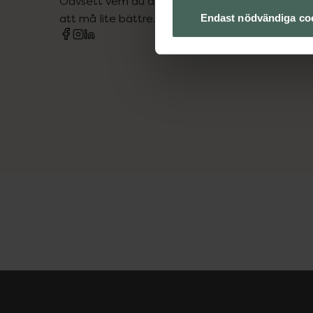
Oavsett vem du är så är det vårt uppdrag att hjä
att må lite bättre. Välkommen att prata med os
Endast nödvändiga co