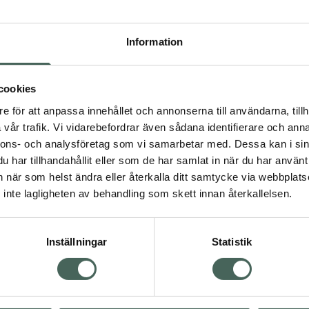
Högkos
927
Information
Dölj
cookies
I a
e för att anpassa innehållet och annonserna till användarna, tillh
Kö
dning.
vår trafik. Vi vidarebefordrar även sådana identifierare och anna
nnons- och analysföretag som vi samarbetar med. Dessa kan i sin
har tillhandahållit eller som de har samlat in när du har använt 
Aktuella erbjudanden
an när som helst ändra eller återkalla ditt samtycke via webbplats
inte lagligheten av behandling som skett innan återkallelsen.
Inställningar
Statistik
Kundservice
Om re
ån Skåne i syd
Kontakta oss
Fullma
atorn.
Vanliga frågor
Högkos