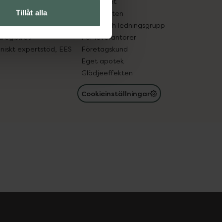
edelsutbyte
Hållbarhet
Tillåt alla
in gammal medicin
Samarbeten
med läkemedel
Ägare och ledningsgrupp
registret
För leverantörer
oniskt expertstöd, EES
Företagskund
Eget apotek
Glädjeeffekten
Cookieinställningar