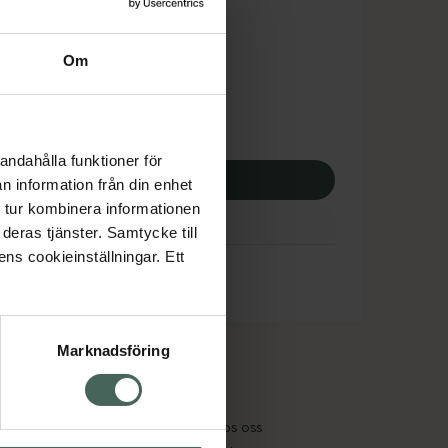
tnadsskyddet gäller
,34 kr
Om
potek:
927,34 kr
andahålla funktioner för
p via ditt recept
n information från din enhet
 tur kombinera informationen
deras tjänster. Samtycke till
ens cookieinställningar. Ett
Marknadsföring
cept och läkemedel
Om oss
kter
Pressrum
tnadsskyddet
Jobba hos oss