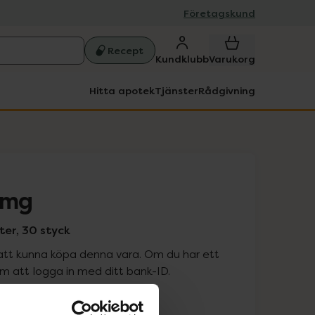
Företagskund
Recept
Kundklubb
Varukorg
Hitta apotek
Tjänster
Rådgivning
 mg
ter, 30 styck
att kunna köpa denna vara. Om du har ett
 att logga in med ditt bank-ID.
is med recept