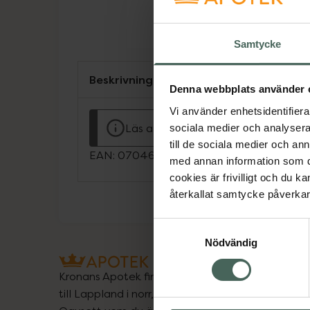
Samtycke
Beskrivning
Denna webbplats använder 
Vi använder enhetsidentifierar
Läs alltid bipacksedeln innan använ
sociala medier och analysera 
till de sociala medier och a
EAN:
07046260441170
med annan information som du 
cookies är frivilligt och du k
återkallat samtycke påverkar 
Samtyckesval
Nödvändig
Kronans Apotek finns här för dig. Du hittar oss fr
till Lappland i norr, och online i mobilen och på d