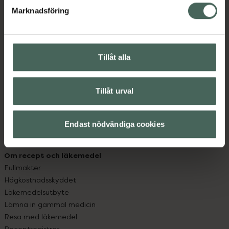
Marknadsföring
Kundservice
Kontakta oss
Vanliga frågor
Tillåt alla
Hitta apotek
Handla tryggt
Leverans, betalning och retur
Tillåt urval
Kundklubb
Sajtens tillgänglighet
Endast nödvändiga cookies
App
Köpvillkor
Om recept och läkemedel
Fullmakter
Högkostnadsskyddet
Läkemedelsutbyte
Lämna in gammal medicin
Resa med läkemedel
Receptregistret