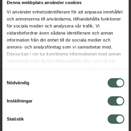
Köp via ditt recept
Denna webbplats använder cookies
Vi använder enhetsidentifierare för att anpassa innehållet
och annonserna till användarna, tillhandahålla funktioner
Aktuella erbjudanden
för sociala medier och analysera vår trafik. Vi
vidarebefordrar även sådana identifierare och annan
information från din enhet till de sociala medier och
Beskrivning
Dölj
annons- och analysföretag som vi samarbetar med.
Dessa kan i sin tur kombinera informationen med annan
EAN:
07350124334998
information som du har tillhandahållit eller som de har
samlat in när du har använt deras tjänster. Samtycke till
cookies är frivilligt och du kan när som helst ändra eller
Samtyckesval
återkalla ditt samtycke via webbplatsens
Nödvändig
cookieinställningar. Ett återkallat samtycke påverkar inte
lagligheten av behandling som skett innan återkallelsen.
Inställningar
Kronans Apotek finns här för dig. Du hittar oss från Skåne i
syd till Lappland i norr, och online i mobilen och på
datorn. Oavsett vem du är så är det vårt uppdrag att
Statistik
hjälpa just dig att må lite bättre. Välkommen att prata
med oss.