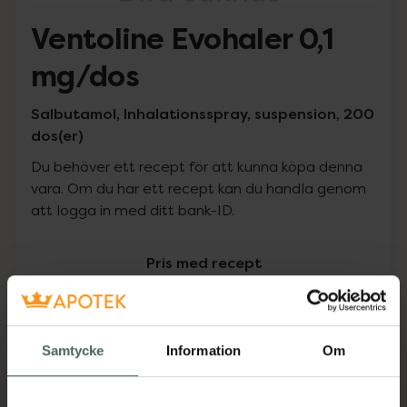
Ventoline Evohaler 0,1
mg/dos
Salbutamol, Inhalationsspray, suspension, 200
dos(er)
Du behöver ett recept för att kunna köpa denna
vara. Om du har ett recept kan du handla genom
att logga in med ditt bank-ID.
Pris med recept
Högkostnadsskyddet gäller inte
202 kr
Samtycke
Information
Om
I apotek:
202 kr