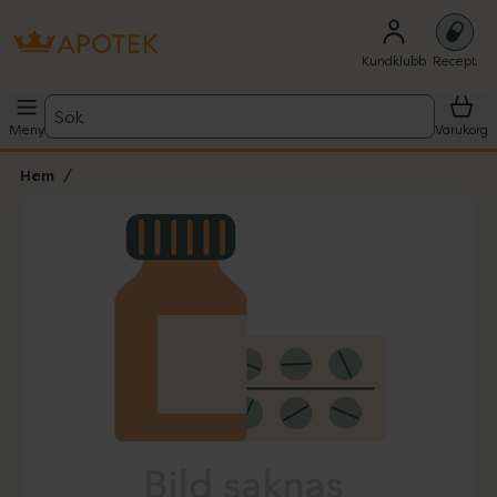
Kundklubb
Recept
Sök
Meny
Varukorg
Hem
Hoppa över Lista
Lista: . Innehåller 1 objekt.