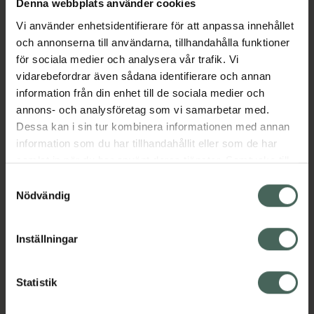
Denna webbplats använder cookies
Vi använder enhetsidentifierare för att anpassa innehållet
Aktuella erbjudanden
och annonserna till användarna, tillhandahålla funktioner
för sociala medier och analysera vår trafik. Vi
Beskrivning
Dölj
vidarebefordrar även sådana identifierare och annan
information från din enhet till de sociala medier och
annons- och analysföretag som vi samarbetar med.
Läs alltid bipacksedeln innan
Dessa kan i sin tur kombinera informationen med annan
användning.
information som du har tillhandahållit eller som de har
samlat in när du har använt deras tjänster. Samtycke till
cookies är frivilligt och du kan när som helst ändra eller
Samtyckesval
återkalla ditt samtycke via webbplatsens
Nödvändig
cookieinställningar. Ett återkallat samtycke påverkar inte
lagligheten av behandling som skett innan återkallelsen.
Kronans Apotek finns här för dig. Du hittar oss från Skåne i
Inställningar
syd till Lappland i norr, och online i mobilen och på
datorn. Oavsett vem du är så är det vårt uppdrag att
Statistik
hjälpa just dig att må lite bättre. Välkommen att prata
med oss.