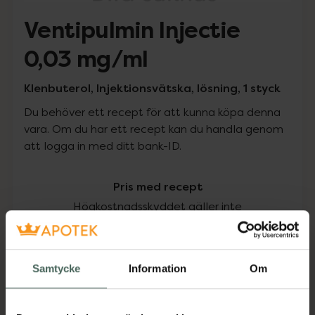
Ventipulmin Injectie
0,03 mg/ml
Klenbuterol, Injektionsvätska, lösning, 1 styck
Du behöver ett recept för att kunna köpa denna
vara. Om du har ett recept kan du handla genom
att logga in med ditt bank-ID.
Pris med recept
Högkostnadsskyddet gäller inte
0 kr
Samtycke
Information
Om
Köp via ditt recept