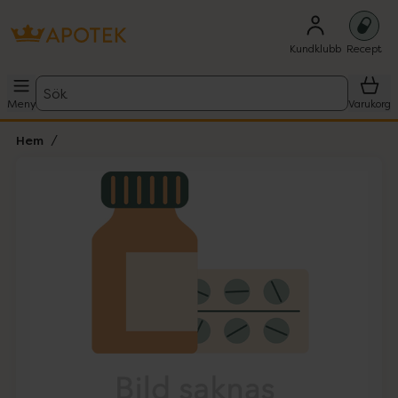
Kundklubb
Recept
Sök
Meny
Varukorg
Hem
Hoppa över Lista
Lista: . Innehåller 1 objekt.