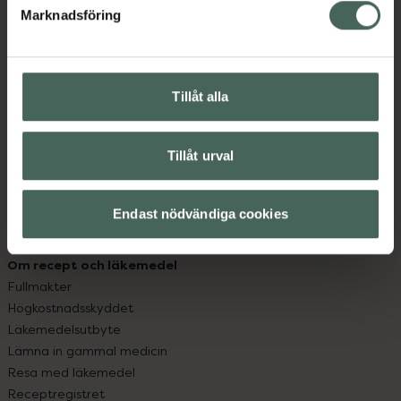
Marknadsföring
Kundservice
Kontakta oss
Vanliga frågor
Tillåt alla
Hitta apotek
Handla tryggt
Leverans, betalning och retur
Tillåt urval
Kundklubb
Sajtens tillgänglighet
App
Endast nödvändiga cookies
Köpvillkor
Om recept och läkemedel
Fullmakter
Högkostnadsskyddet
Läkemedelsutbyte
Lämna in gammal medicin
Resa med läkemedel
Receptregistret