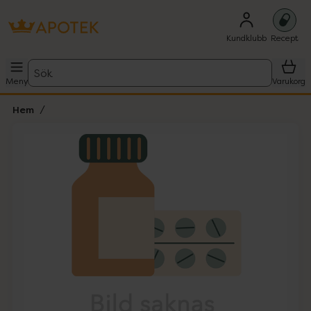
Kundklubb
Recept
Sök
Meny
Varukorg
Hem
Hoppa över Lista
Lista: . Innehåller 1 objekt.