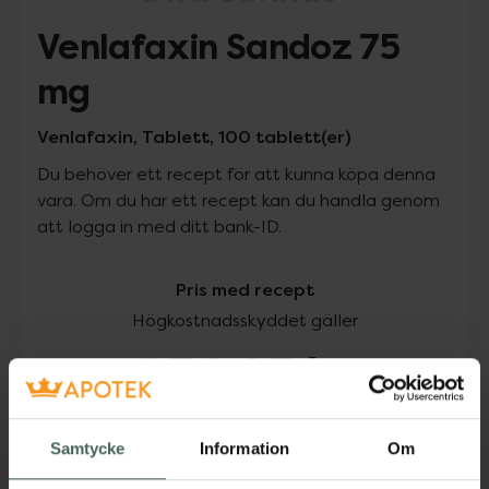
Venlafaxin Sandoz 75
mg
Venlafaxin, Tablett, 100 tablett(er)
Du behöver ett recept för att kunna köpa denna
vara. Om du har ett recept kan du handla genom
att logga in med ditt bank-ID.
Pris med recept
Högkostnadsskyddet gäller
950,25 kr
I apotek:
950,25 kr
Samtycke
Information
Om
Köp via ditt recept