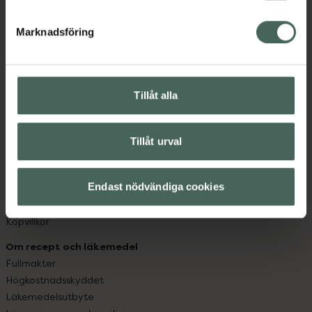
hjälpa just dig att må lite bättre. Välkommen att prata
Marknadsföring
med oss.
Kundservice
Kontakta oss
Tillåt alla
Vanliga frågor
Hitta apotek
Handla tryggt
Tillåt urval
Leverans, betalning och retur
Kundklubb
Endast nödvändiga cookies
Sajtens tillgänglighet
App
Köpvillkor
Om recept och läkemedel
Fullmakter
Högkostnadsskyddet
Läkemedelsutbyte