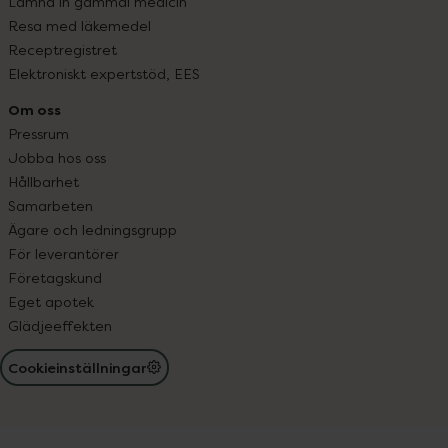
Lämna in gammal medicin
Resa med läkemedel
Receptregistret
Elektroniskt expertstöd, EES
Om oss
Pressrum
Jobba hos oss
Hållbarhet
Samarbeten
Ägare och ledningsgrupp
För leverantörer
Företagskund
Eget apotek
Glädjeeffekten
Cookieinställningar