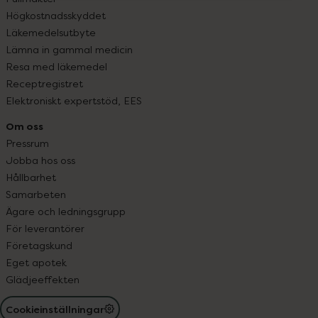
Högkostnadsskyddet
Läkemedelsutbyte
Lämna in gammal medicin
Resa med läkemedel
Receptregistret
Elektroniskt expertstöd, EES
Om oss
Pressrum
Jobba hos oss
Hållbarhet
Samarbeten
Ägare och ledningsgrupp
För leverantörer
Företagskund
Eget apotek
Glädjeeffekten
Cookieinställningar