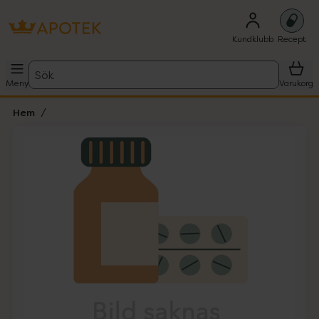
Kundklubb
Recept
Sök
Meny
Varukorg
Hem
Hoppa över Lista
Lista: . Innehåller 1 objekt.