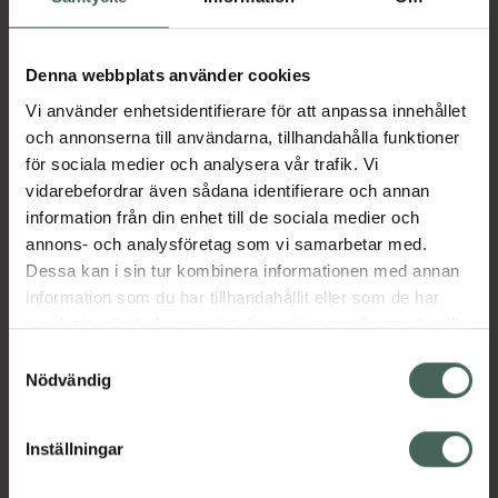
Aktuella erbjudanden
Denna webbplats använder cookies
Vi använder enhetsidentifierare för att anpassa innehållet
Beskrivning
Dölj
och annonserna till användarna, tillhandahålla funktioner
för sociala medier och analysera vår trafik. Vi
vidarebefordrar även sådana identifierare och annan
Läs alltid bipacksedeln innan
information från din enhet till de sociala medier och
användning.
annons- och analysföretag som vi samarbetar med.
Dessa kan i sin tur kombinera informationen med annan
EAN:
07046265556619
information som du har tillhandahållit eller som de har
samlat in när du har använt deras tjänster. Samtycke till
cookies är frivilligt och du kan när som helst ändra eller
Samtyckesval
Bipacksedel från FASS
Visa
återkalla ditt samtycke via webbplatsens
Nödvändig
cookieinställningar. Ett återkallat samtycke påverkar inte
lagligheten av behandling som skett innan återkallelsen.
Inställningar