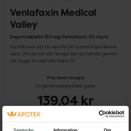
Venlafaxin Medical
Valley
Depottablett 150 mg Venlafaxin 30 styck
Du behöver ett recept för att kunna köpa denna
vara. Om du har ett recept kan du handla genom
att logga in med ditt bank-ID.
Pris med recept
Högkostnadsskyddet gäller
139,04 kr
I apotek:
139,04 kr
Köp via ditt recept
Samtycke
Information
Om