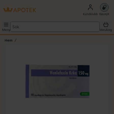
Kundklubb
Recept
Sök
Meny
Varukorg
Hem
Hoppa över Lista
Lista: . Innehåller 1 objekt.