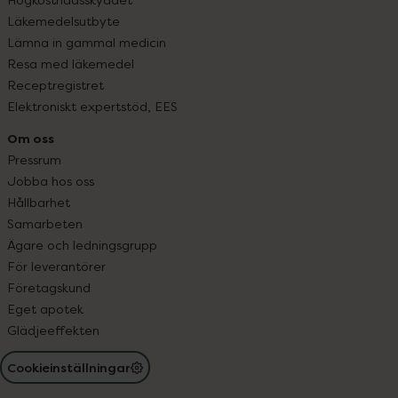
Läkemedelsutbyte
Lämna in gammal medicin
Resa med läkemedel
Receptregistret
Elektroniskt expertstöd, EES
Om oss
Pressrum
Jobba hos oss
Hållbarhet
Samarbeten
Ägare och ledningsgrupp
För leverantörer
Företagskund
Eget apotek
Glädjeeffekten
Cookieinställningar