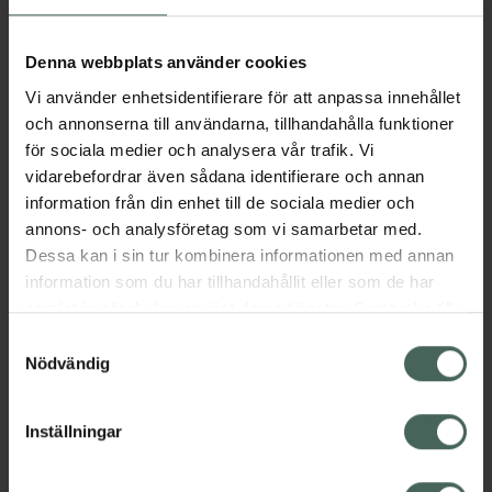
Aktuella erbjudanden
Denna webbplats använder cookies
Vi använder enhetsidentifierare för att anpassa innehållet
Beskrivning
Dölj
och annonserna till användarna, tillhandahålla funktioner
för sociala medier och analysera vår trafik. Vi
vidarebefordrar även sådana identifierare och annan
Läs alltid bipacksedeln innan
information från din enhet till de sociala medier och
användning.
annons- och analysföretag som vi samarbetar med.
EAN:
03838989782443
Dessa kan i sin tur kombinera informationen med annan
information som du har tillhandahållit eller som de har
samlat in när du har använt deras tjänster. Samtycke till
cookies är frivilligt och du kan när som helst ändra eller
Bipacksedel från FASS
Visa
Samtyckesval
återkalla ditt samtycke via webbplatsens
Nödvändig
cookieinställningar. Ett återkallat samtycke påverkar inte
lagligheten av behandling som skett innan återkallelsen.
Inställningar
Kronans Apotek finns här för dig. Du hittar oss från Skåne i