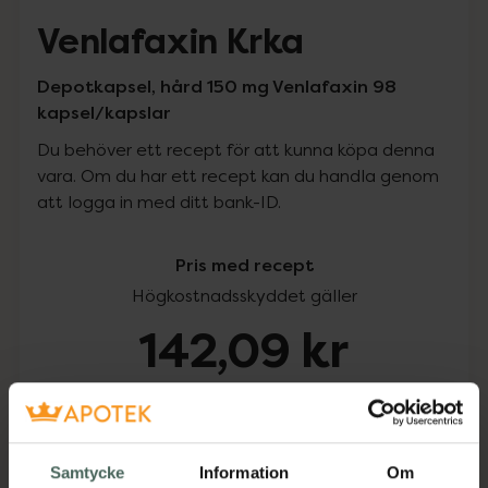
Venlafaxin Krka
Depotkapsel, hård 150 mg Venlafaxin 98
kapsel/kapslar
Du behöver ett recept för att kunna köpa denna
vara. Om du har ett recept kan du handla genom
att logga in med ditt bank-ID.
Pris med recept
Högkostnadsskyddet gäller
142,09 kr
I apotek:
142,09 kr
Köp via ditt recept
Samtycke
Information
Om