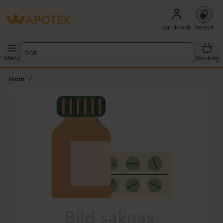
Kundklubb
Recept
Sök
Meny
Varukorg
Hem
Hoppa över Lista
Lista: . Innehåller 1 objekt.