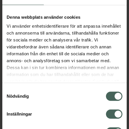
Aktuella erbjudanden
Denna webbplats använder cookies
Vi använder enhetsidentifierare för att anpassa innehållet
Beskrivning
Dölj
och annonserna till användarna, tillhandahålla funktioner
för sociala medier och analysera vår trafik. Vi
vidarebefordrar även sådana identifierare och annan
Läs alltid bipacksedeln innan
information från din enhet till de sociala medier och
användning.
annons- och analysföretag som vi samarbetar med.
Dessa kan i sin tur kombinera informationen med annan
EAN:
03838989782436
information som du har tillhandahållit eller som de har
samlat in när du har använt deras tjänster. Samtycke till
cookies är frivilligt och du kan när som helst ändra eller
Bipacksedel från FASS
Visa
Samtyckesval
återkalla ditt samtycke via webbplatsens
Nödvändig
cookieinställningar. Ett återkallat samtycke påverkar inte
lagligheten av behandling som skett innan återkallelsen.
Inställningar