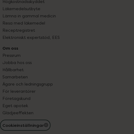
Högkostnadsskyddet
Läkemedelsutbyte
Lämna in gammal medicin
Resa med läkemedel
Receptregistret
Elektroniskt expertstöd, EES
Om oss
Pressrum
Jobba hos oss
Hållbarhet
Samarbeten
Ägare och ledningsgrupp
För leverantörer
Företagskund
Eget apotek
Glädjeeffekten
Cookieinställningar