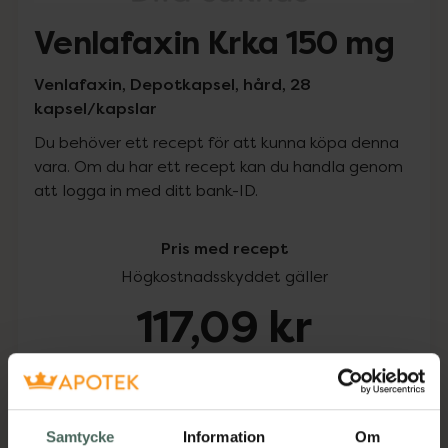
Venlafaxin Krka 150 mg
Venlafaxin, Depotkapsel, hård, 28
kapsel/kapslar
Du behöver ett recept för att kunna köpa denna
vara. Om du har ett recept kan du handla genom
att logga in med ditt bank-ID.
Pris med recept
Högkostnadsskyddet gäller
117,09 kr
I apotek:
117,09 kr
Köp via ditt recept
Samtycke
Information
Om