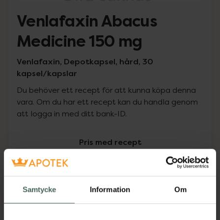
Venlafaxin Abacus
Medicine 150 mg
Venlafaxin, Depotkapsel, hård, 30
kapsel/kapslar
Du behöver ett recept för att kunna köpa denna
vara. Om du har ett recept kan du handla genom
att logga in med ditt bank-ID.
Pris med recept
Högkostnadsskyddet gäller
267,32 kr
Samtycke
Information
Om
I apotek:
267,32 kr