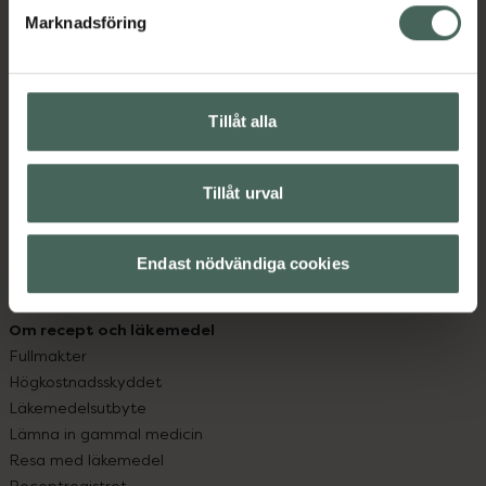
Marknadsföring
Kundservice
Kontakta oss
Vanliga frågor
Tillåt alla
Hitta apotek
Handla tryggt
Leverans, betalning och retur
Tillåt urval
Kundklubb
Sajtens tillgänglighet
Endast nödvändiga cookies
App
Köpvillkor
Om recept och läkemedel
Fullmakter
Högkostnadsskyddet
Läkemedelsutbyte
Lämna in gammal medicin
Resa med läkemedel
Receptregistret