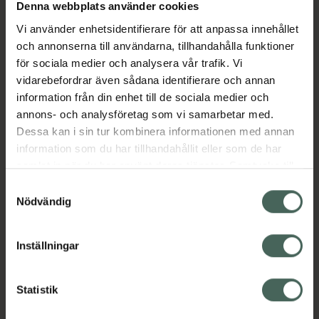
Köp via ditt recept
Denna webbplats använder cookies
Vi använder enhetsidentifierare för att anpassa innehållet
och annonserna till användarna, tillhandahålla funktioner
Aktuella erbjudanden
för sociala medier och analysera vår trafik. Vi
vidarebefordrar även sådana identifierare och annan
information från din enhet till de sociala medier och
Beskrivning
Dölj
annons- och analysföretag som vi samarbetar med.
Dessa kan i sin tur kombinera informationen med annan
EAN:
05712440017184
information som du har tillhandahållit eller som de har
samlat in när du har använt deras tjänster. Samtycke till
cookies är frivilligt och du kan när som helst ändra eller
Samtyckesval
återkalla ditt samtycke via webbplatsens
Nödvändig
cookieinställningar. Ett återkallat samtycke påverkar inte
lagligheten av behandling som skett innan återkallelsen.
Inställningar
Kronans Apotek finns här för dig. Du hittar oss från Skåne i
syd till Lappland i norr, och online i mobilen och på
datorn. Oavsett vem du är så är det vårt uppdrag att
Statistik
hjälpa just dig att må lite bättre. Välkommen att prata
med oss.