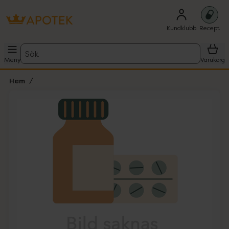
Kundklubb
Recept
Sök
Meny
Varukorg
Hem
Hoppa över Lista
Lista: . Innehåller 1 objekt.