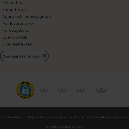
Hållbarhet
Samarbeten
Ägare och ledningsgrupp
För leverantörer
Företagskund
Eget apotek
Glädjeeffekten
Cookieinställningar
Köpvillkor
Integritetspolicy
Klubbens medlemsvillkor
Dataskyddsombud
Cookiepolicy
© Kronans Apotek AB
2026