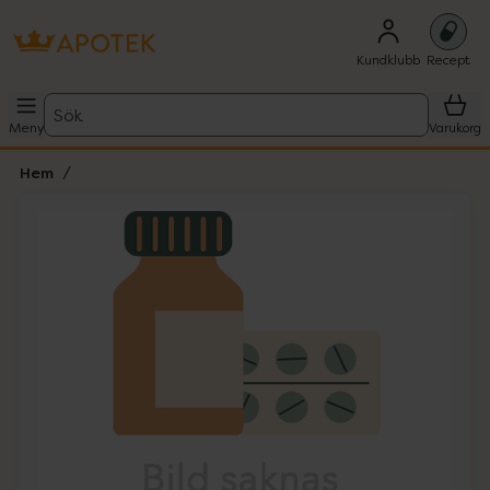
Kundklubb
Recept
Sök
Meny
Varukorg
Hem
Hoppa över Lista
Lista: . Innehåller 1 objekt.