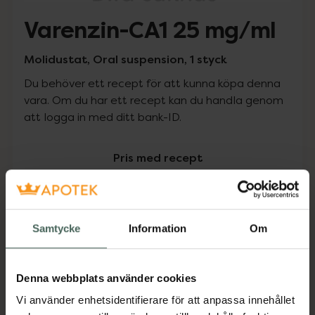
Varenzin-CA1 25 mg/ml
Molidustat, Oral suspension, 1 styck
Du behöver ett recept för att kunna köpa denna
vara. Om du har ett recept kan du handla genom
att logga in med ditt bank-ID.
Pris med recept
Högkostnadsskyddet gäller inte
0 kr
Samtycke
Information
Om
Köp via ditt recept
Denna webbplats använder cookies
Vi använder enhetsidentifierare för att anpassa innehållet
Aktuella erbjudanden