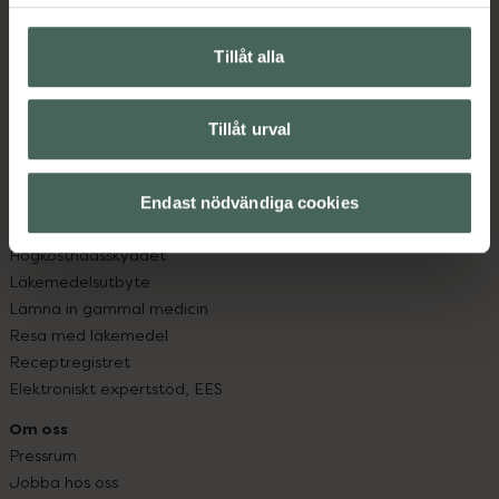
Hitta apotek
Handla tryggt
Leverans, betalning och retur
Tillåt alla
Kundklubb
Sajtens tillgänglighet
Tillåt urval
App
Köpvillkor
Om recept och läkemedel
Endast nödvändiga cookies
Fullmakter
Högkostnadsskyddet
Läkemedelsutbyte
Lämna in gammal medicin
Resa med läkemedel
Receptregistret
Elektroniskt expertstöd, EES
Om oss
Pressrum
Jobba hos oss