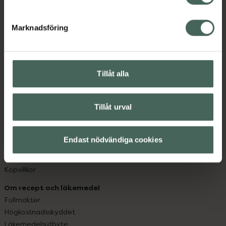
datorn. Oavsett vem du är så är det vårt uppdrag att
hjälpa just dig att må lite bättre. Välkommen att prata
Marknadsföring
med oss.
Kundservice
Kontakta oss
Tillåt alla
Vanliga frågor
Hitta apotek
Tillåt urval
Handla tryggt
Leverans, betalning och retur
Kundklubb
Endast nödvändiga cookies
Sajtens tillgänglighet
App
Köpvillkor
Om recept och läkemedel
Fullmakter
Högkostnadsskyddet
Läkemedelsutbyte