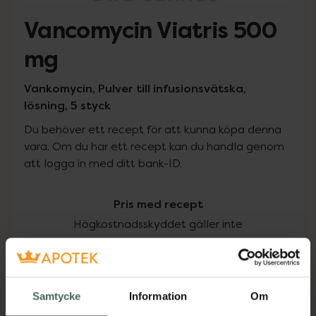
Vancomycin Viatris 500
mg
Vankomycin, Pulver till infusionsvätska,
lösning, 5 styck
Du behöver ett recept för att kunna köpa denna
vara. Om du har ett recept kan du handla genom
att logga in med ditt bank-ID.
Pris med recept
Högkostnadsskyddet gäller inte
423 kr
I apotek:
423 kr
Samtycke
Information
Om