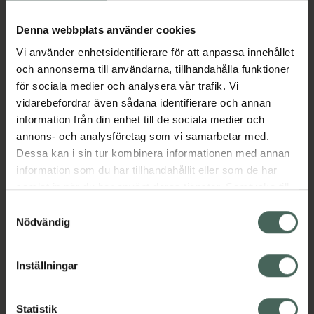
Köp via ditt recept
Denna webbplats använder cookies
Vi använder enhetsidentifierare för att anpassa innehållet
Aktuella erbjudanden
och annonserna till användarna, tillhandahålla funktioner
för sociala medier och analysera vår trafik. Vi
Beskrivning
Dölj
vidarebefordrar även sådana identifierare och annan
information från din enhet till de sociala medier och
annons- och analysföretag som vi samarbetar med.
EAN:
05099151933348
Dessa kan i sin tur kombinera informationen med annan
information som du har tillhandahållit eller som de har
samlat in när du har använt deras tjänster. Samtycke till
Bipacksedel från FASS
Visa
cookies är frivilligt och du kan när som helst ändra eller
Samtyckesval
återkalla ditt samtycke via webbplatsens
Nödvändig
cookieinställningar. Ett återkallat samtycke påverkar inte
lagligheten av behandling som skett innan återkallelsen.
Inställningar
Kronans Apotek finns här för dig. Du hittar oss från Skåne i
syd till Lappland i norr, och online i mobilen och på
Statistik