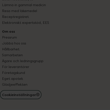
Lämna in gammal medicin
Resa med läkemedel
Receptregistret
Elektroniskt expertstöd, EES
Om oss
Pressrum
Jobba hos oss
Hållbarhet
Samarbeten
Ägare och ledningsgrupp
För leverantörer
Företagskund
Eget apotek
Glädjeeffekten
Cookieinställningar