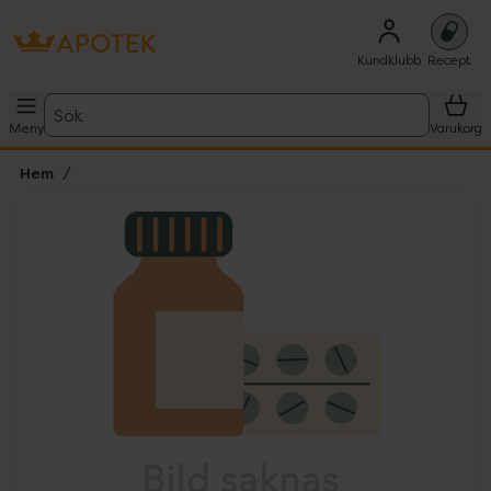
Kundklubb
Recept
Sök
Meny
Varukorg
Hem
Hoppa över Lista
Lista: . Innehåller 1 objekt.