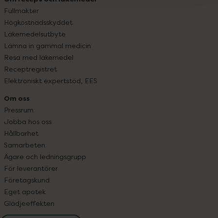
Fullmakter
Högkostnadsskyddet
Läkemedelsutbyte
Lämna in gammal medicin
Resa med läkemedel
Receptregistret
Elektroniskt expertstöd, EES
Om oss
Pressrum
Jobba hos oss
Hållbarhet
Samarbeten
Ägare och ledningsgrupp
För leverantörer
Företagskund
Eget apotek
Glädjeeffekten