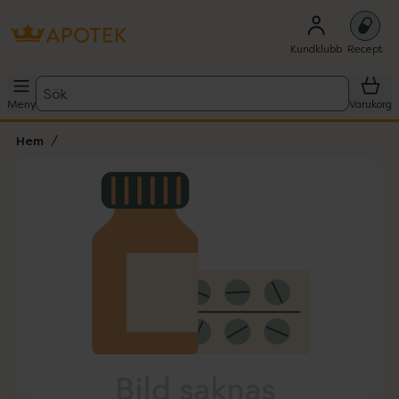
Kundklubb
Recept
Sök
Meny
Varukorg
Hem
Hoppa över Lista
Lista: . Innehåller 1 objekt.