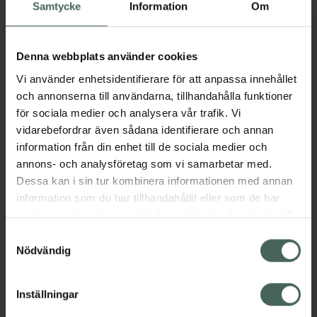
Köp via ditt recept
Samtycke
Information
Om
Denna webbplats använder cookies
Aktuella erbjudanden
Vi använder enhetsidentifierare för att anpassa innehållet
och annonserna till användarna, tillhandahålla funktioner
Beskrivning
Dölj
för sociala medier och analysera vår trafik. Vi
vidarebefordrar även sådana identifierare och annan
information från din enhet till de sociala medier och
Läs alltid bipacksedeln innan
annons- och analysföretag som vi samarbetar med.
användning.
Dessa kan i sin tur kombinera informationen med annan
EAN:
07311921526870
information som du har tillhandahållit eller som de har
samlat in när du har använt deras tjänster. Samtycke till
cookies är frivilligt och du kan när som helst ändra eller
Samtyckesval
återkalla ditt samtycke via webbplatsens
Nödvändig
Bipacksedel från FASS
Visa
cookieinställningar. Ett återkallat samtycke påverkar inte
lagligheten av behandling som skett innan återkallelsen.
Inställningar