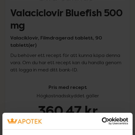
Valaciclovir Bluefish 500
mg
Valaciklovir, Filmdragerad tablett, 90
tablett(er)
Du behöver ett recept för att kunna köpa denna
vara. Om du har ett recept kan du handla genom
att logga in med ditt bank-ID.
Pris med recept
Högkostnadsskyddet gäller
360,47 kr
I apotek:
360,47 kr