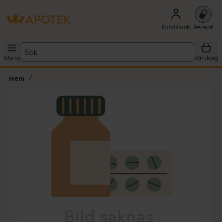
Kundklubb
Recept
Sök
Meny
Varukorg
Hem
Hoppa över Lista
Lista: . Innehåller 1 objekt.