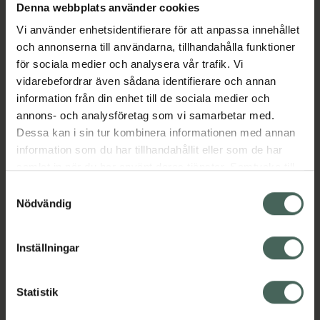
Denna webbplats använder cookies
Aktuella erbjudanden
Vi använder enhetsidentifierare för att anpassa innehållet
och annonserna till användarna, tillhandahålla funktioner
Beskrivning
Dölj
för sociala medier och analysera vår trafik. Vi
vidarebefordrar även sådana identifierare och annan
information från din enhet till de sociala medier och
EAN:
03701217201910
annons- och analysföretag som vi samarbetar med.
Dessa kan i sin tur kombinera informationen med annan
information som du har tillhandahållit eller som de har
Bipacksedel från FASS
Visa
samlat in när du har använt deras tjänster. Samtycke till
cookies är frivilligt och du kan när som helst ändra eller
Samtyckesval
återkalla ditt samtycke via webbplatsens
Nödvändig
cookieinställningar. Ett återkallat samtycke påverkar inte
lagligheten av behandling som skett innan återkallelsen.
Inställningar
Kronans Apotek finns här för dig. Du hittar oss från Skåne i
syd till Lappland i norr, och online i mobilen och på
datorn. Oavsett vem du är så är det vårt uppdrag att
Statistik
hjälpa just dig att må lite bättre. Välkommen att prata