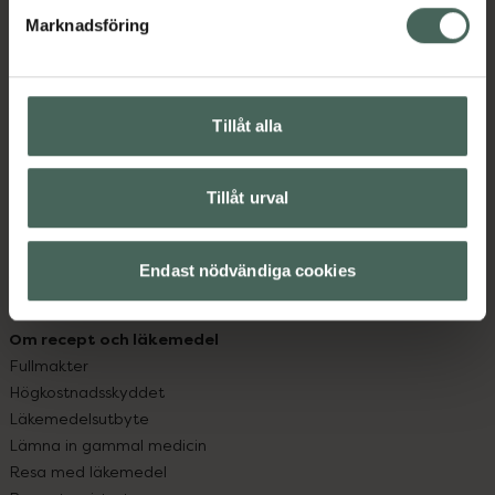
med oss.
Marknadsföring
Kundservice
Kontakta oss
Vanliga frågor
Tillåt alla
Hitta apotek
Handla tryggt
Leverans, betalning och retur
Tillåt urval
Kundklubb
Sajtens tillgänglighet
Endast nödvändiga cookies
App
Köpvillkor
Om recept och läkemedel
Fullmakter
Högkostnadsskyddet
Läkemedelsutbyte
Lämna in gammal medicin
Resa med läkemedel