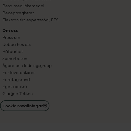
Resa med läkemedel
Receptregistret
Elektroniskt expertstöd, EES
Om oss
Pressrum
Jobba hos oss
Hållbarhet
Samarbeten
Ägare och ledningsgrupp
För leverantörer
Företagskund
Eget apotek
Glädjeeffekten
Cookieinställningar