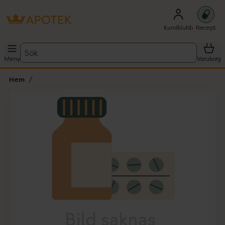
Kundklubb
Recept
Sök
Meny
Varukorg
Hem
Hoppa över Lista
Lista: . Innehåller 1 objekt.