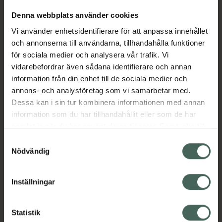
Denna webbplats använder cookies
Aktuella erbjudanden
Vi använder enhetsidentifierare för att anpassa innehållet
och annonserna till användarna, tillhandahålla funktioner
för sociala medier och analysera vår trafik. Vi
Beskrivning
Dölj
vidarebefordrar även sådana identifierare och annan
information från din enhet till de sociala medier och
Jämförpris
9,23 kr
/
st
annons- och analysföretag som vi samarbetar med.
Dessa kan i sin tur kombinera informationen med annan
Kategorier:
information som du har tillhandahållit eller som de har
samlat in när du har använt deras tjänster. Samtycke till
cookies är frivilligt och du kan när som helst ändra eller
Samtyckesval
återkalla ditt samtycke via webbplatsens
Nödvändig
cookieinställningar. Ett återkallat samtycke påverkar inte
lagligheten av behandling som skett innan återkallelsen.
Inställningar
Kronans Apotek finns här för dig. Du hittar oss från Skåne i
syd till Lappland i norr, och online i mobilen och på
Statistik
datorn. Oavsett vem du är så är det vårt uppdrag att